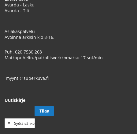
Avarda - Lasku
Avarda - Tili
Asiakaspalvelu
Avoinna arkisin klo 8-16.
Puh.
020 7530 268
Matkapuhelin-/paikallisverkkomaksu 17 snt/min.
myynti@superkuva.fi
Uutiskirje
Tilaa
Tilaa
uutiskirje
// Track a page view, by UPI