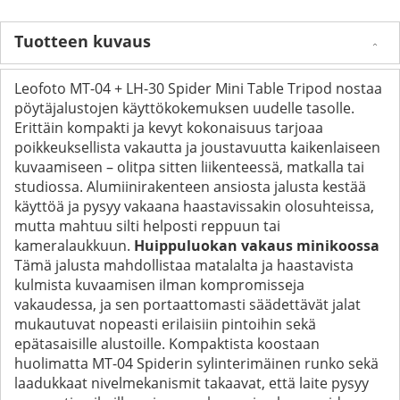
Tuotteen kuvaus
Leofoto MT-04 + LH-30 Spider Mini Table Tripod nostaa
pöytäjalustojen käyttökokemuksen uudelle tasolle.
Erittäin kompakti ja kevyt kokonaisuus tarjoaa
poikkeuksellista vakautta ja joustavuutta kaikenlaiseen
kuvaamiseen – olitpa sitten liikenteessä, matkalla tai
studiossa. Alumiinirakenteen ansiosta jalusta kestää
käyttöä ja pysyy vakaana haastavissakin olosuhteissa,
mutta mahtuu silti helposti reppuun tai
kameralaukkuun.
Huippuluokan vakaus minikoossa
Tämä jalusta mahdollistaa matalalta ja haastavista
kulmista kuvaamisen ilman kompromisseja
vakaudessa, ja sen portaattomasti säädettävät jalat
mukautuvat nopeasti erilaisiin pintoihin sekä
epätasaisille alustoille. Kompaktista koostaan
huolimatta MT-04 Spiderin sylinterimäinen runko sekä
laadukkaat nivelmekanismit takaavat, että laite pysyy