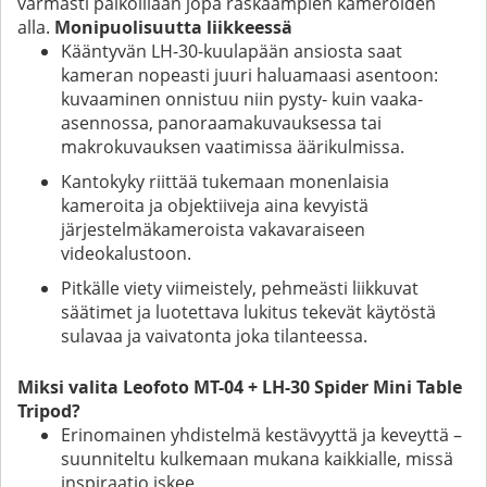
varmasti paikoillaan jopa raskaampien kameroiden
alla.
Monipuolisuutta liikkeessä
Kääntyvän LH-30-kuulapään ansiosta saat
kameran nopeasti juuri haluamaasi asentoon:
kuvaaminen onnistuu niin pysty- kuin vaaka-
asennossa, panoraamakuvauksessa tai
makrokuvauksen vaatimissa äärikulmissa.
Kantokyky riittää tukemaan monenlaisia
kameroita ja objektiiveja aina kevyistä
järjestelmäkameroista vakavaraiseen
videokalustoon.
Pitkälle viety viimeistely, pehmeästi liikkuvat
säätimet ja luotettava lukitus tekevät käytöstä
sulavaa ja vaivatonta joka tilanteessa.
Miksi valita Leofoto MT-04 + LH-30 Spider Mini Table
Tripod?
Erinomainen yhdistelmä kestävyyttä ja keveyttä –
suunniteltu kulkemaan mukana kaikkialle, missä
inspiraatio iskee.