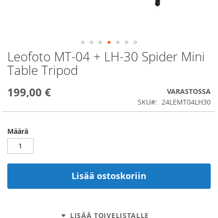
Leofoto MT-04 + LH-30 Spider Mini
Skip
to
Table Tripod
the
beginning
199,00 €
of
VARASTOSSA
the
SKU
24LEMT04LH30
images
gallery
Määrä
Lisää ostoskoriin
LISÄÄ TOIVELISTALLE