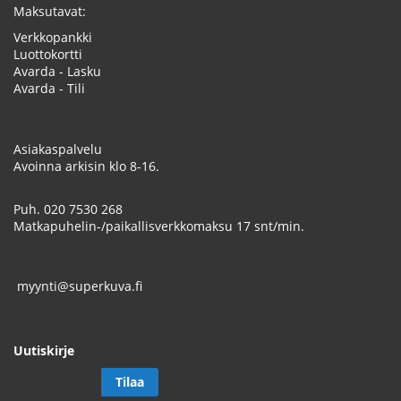
Maksutavat:
Verkkopankki
Luottokortti
Avarda - Lasku
Avarda - Tili
Asiakaspalvelu
Avoinna arkisin klo 8-16.
Puh.
020 7530 268
Matkapuhelin-/paikallisverkkomaksu 17 snt/min.
myynti@superkuva.fi
Uutiskirje
Tilaa