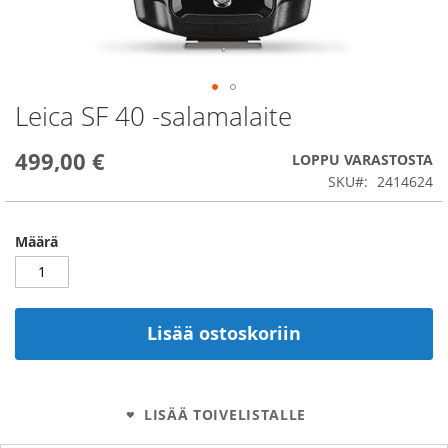
Leica SF 40 -salamalaite
Skip
to
the
499,00 €
LOPPU VARASTOSTA
beginning
SKU
2414624
of
the
images
Määrä
gallery
Lisää ostoskoriin
LISÄÄ TOIVELISTALLE