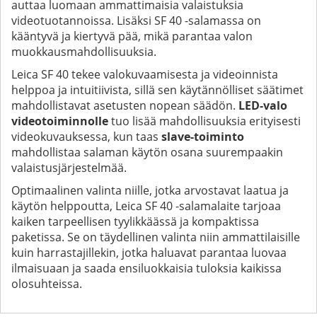
auttaa luomaan ammattimaisia valaistuksia
videotuotannoissa. Lisäksi SF 40 -salamassa on
kääntyvä ja kiertyvä pää, mikä parantaa valon
muokkausmahdollisuuksia.
Leica SF 40 tekee valokuvaamisesta ja videoinnista
helppoa ja intuitiivista, sillä sen käytännölliset säätimet
mahdollistavat asetusten nopean säädön.
LED-valo
videotoiminnolle
tuo lisää mahdollisuuksia erityisesti
videokuvauksessa, kun taas
slave-toiminto
mahdollistaa salaman käytön osana suurempaakin
valaistusjärjestelmää.
Optimaalinen valinta niille, jotka arvostavat laatua ja
käytön helppoutta, Leica SF 40 -salamalaite tarjoaa
kaiken tarpeellisen tyylikkäässä ja kompaktissa
paketissa. Se on täydellinen valinta niin ammattilaisille
kuin harrastajillekin, jotka haluavat parantaa luovaa
ilmaisuaan ja saada ensiluokkaisia tuloksia kaikissa
olosuhteissa.