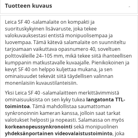
Tuotteen kuvaus
Leica SF 40 -salamalaite on kompakti ja
suorituskykyinen lisävaruste, joka tekee
valokuvauksestasi entistä monipuolisempaa ja
luovempaa. Tämä kätevä salamalaite on suunniteltu
tarjoamaan vaikuttava opasnumero 40, soveltuen
polttoväleille 24–105 mm, mikä tekee siitä ihanteellisen
kumppanin matkustavalle kuvaajalle. Pienikokoinen ja
kevyt SF 40 on helppo kuljettaa mukana, ja sen
ominaisuudet tekevät siitä täydellisen valinnan
monenlaisiin kuvaustilanteisiin.
Yksi Leica SF 40 -salamalaitteen merkittävimmistä
ominaisuuksista on sen kyky tukea
langatonta TTL-
toimintoa
. Tämä mahdollistaa saumattoman
synkronoinnin kameran kanssa, jolloin saat tarkat
valotukset helposti ja nopeasti. Salamassa on myös
korkeanopeussynkronointi
sekä monipuolinen
yhdeksänportainen videovalaistustoiminto
, joka