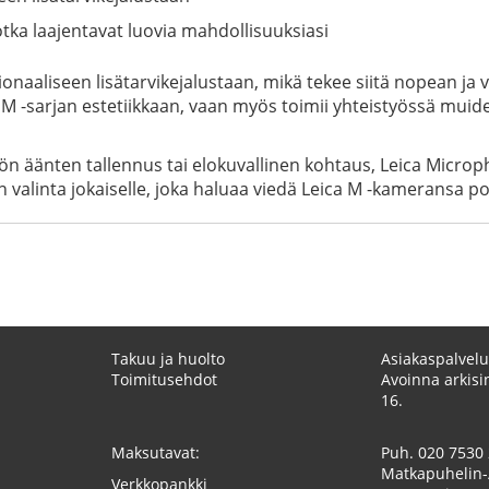
ka laajentavat luovia mahdollisuuksiasi
onaaliseen lisätarvikejalustaan, mikä tekee siitä nopean ja
ica M -sarjan estetiikkaan, vaan myös toimii yhteistyössä mu
stön äänten tallennus tai elokuvallinen kohtaus, Leica Micr
valinta jokaiselle, joka haluaa viedä Leica M -kameransa po
Takuu ja huolto
Asiakaspalvelu
Toimitusehdot
Avoinna arkisin
16.
Maksutavat:
Puh.
020 7530
Matkapuhelin-
Verkkopankki