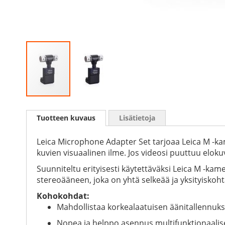
Skip
to
Tuotteen kuvaus
Lisätietoja
the
beginning
of
Leica Microphone Adapter Set tarjoaa Leica M -k
the
kuvien visuaalinen ilme. Jos videosi puuttuu elok
images
Suunniteltu erityisesti käytettäväksi Leica M -k
gallery
stereoääneen, joka on yhtä selkeää ja yksityiskoh
Kohokohdat:
Mahdollistaa korkealaatuisen äänitallennuks
Nopea ja helppo asennus multifunktionaalise