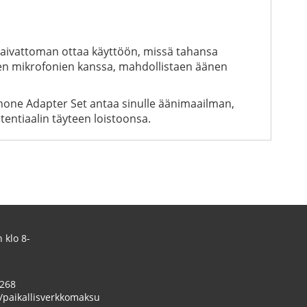
 vaivattoman ottaa käyttöön, missä tahansa
iden mikrofonien kanssa, mahdollistaen äänen
ophone Adapter Set antaa sinulle äänimaailman,
tentiaalin täyteen loistoonsa.
 klo 8-
 268
/paikallisverkkomaksu