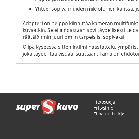
Yhteensopiva muiden mikrofonien kanssa, jot
Adapteri on helppo kiinnittää kameran multifunkti
kuvaatkin. Se ei ainoastaan sovi täydellisesti Le
räätälöinnin juuri omiin tarpeisiisi sopivaksi.
Olipa kyseessä sitten intiimi haastattelu, ympäri
joka täydentää visuaalisuuttaan. Tämä on ehdoton 
Tietosuoja
Yritysinfo
Tilaa uutiskirje