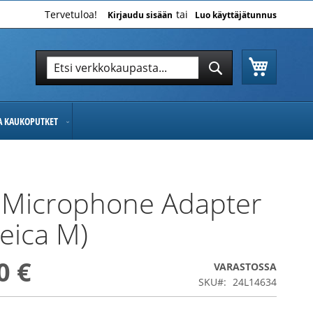
Tervetuloa!
Kirjaudu sisään
Luo käyttäjätunnus
Ostoskor
Hae
Hae
JA KAUKOPUTKET
 Microphone Adapter
Leica M)
0 €
VARASTOSSA
SKU
24L14634