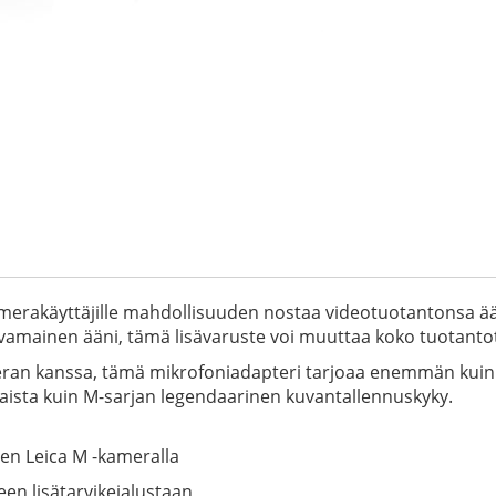
amerakäyttäjille mahdollisuuden nostaa videotuotantonsa ä
uvamainen ääni, tämä lisävaruste voi muuttaa koko tuotanto
ameran kanssa, tämä mikrofoniadapteri tarjoaa enemmän kuin
taista kuin M-sarjan legendaarinen kuvantallennuskyky.
en Leica M -kameralla
en lisätarvikejalustaan