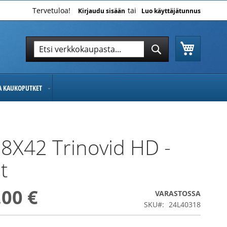
Tervetuloa!
Kirjaudu sisään
Luo käyttäjätunnus
Ostoskor
Hae
Hae
JA KAUKOPUTKET
 8X42 Trinovid HD -
it
,00 €
VARASTOSSA
SKU
24L40318