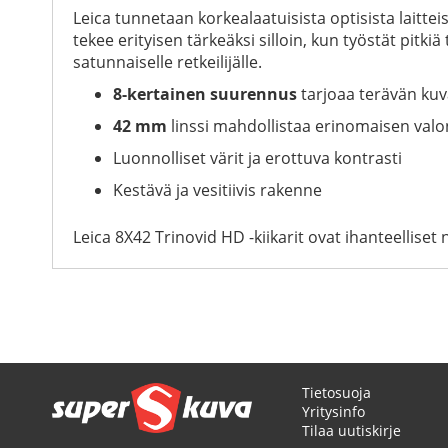
Leica tunnetaan korkealaatuisista optisista laittei
tekee erityisen tärkeäksi silloin, kun työstät pitk
satunnaiselle retkeilijälle.
8-kertainen suurennus
tarjoaa terävän ku
42 mm
linssi mahdollistaa erinomaisen valo
Luonnolliset värit ja erottuva kontrasti
Kestävä ja vesitiivis rakenne
Leica 8X42 Trinovid HD -kiikarit ovat ihanteelliset 
Tietosuoja
Yritysinfo
Tilaa uutiskirje