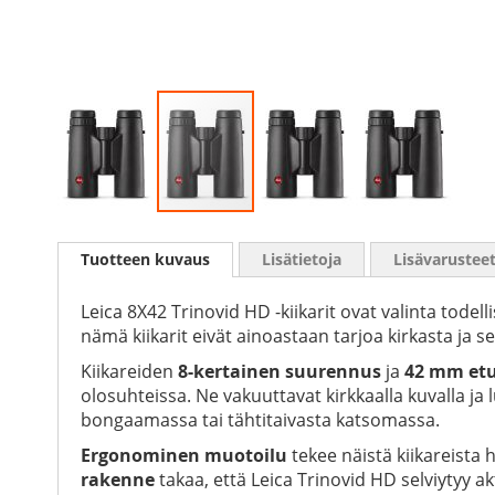
Skip
to
Tuotteen kuvaus
Lisätietoja
Lisävarustee
the
beginning
of
Leica 8X42 Trinovid HD -kiikarit ovat valinta todel
the
nämä kiikarit eivät ainoastaan tarjoa kirkasta ja 
images
Kiikareiden
8-kertainen suurennus
ja
42 mm etul
gallery
olosuhteissa. Ne vakuuttavat kirkkaalla kuvalla ja l
bongaamassa tai tähtitaivasta katsomassa.
Ergonominen muotoilu
tekee näistä kiikareista 
rakenne
takaa, että Leica Trinovid HD selviytyy ak