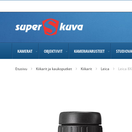
Skip
to
Content
KAMERAT
OBJEKTIIVIT
KAMERAVARUSTEET
STUDIOVA
Etusivu
Kiikarit ja kaukoputket
Kiikarit
Leica
Leica 8X
Skip
to
the
end
of
the
images
gallery