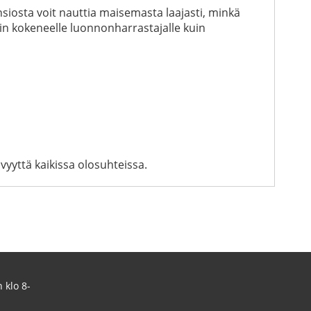
siosta voit nauttia maisemasta laajasti, minkä
niin kokeneelle luonnonharrastajalle kuin
ävyyttä kaikissa olosuhteissa.
 klo 8-