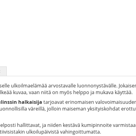
t
liselle ulkoilmaelämää arvostavalle luonnonystävälle. Jokaise
selkeää kuvaa, vaan niitä on myös helppo ja mukava käyttää.
inssin halkaisija
tarjoavat erinomaisen valovoimaisuuden
uonnollisilla väreillä, jolloin maiseman yksityiskohdat erottuv
helposti hallittavat, ja niiden kestävä kumipinnoite varmista
tiivisistakin ulkoilupäivistä vahingoittumatta.