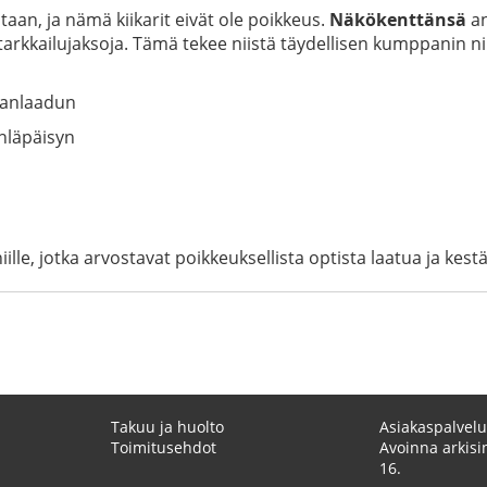
staan, ja nämä kiikarit eivät ole poikkeus.
Näkökenttänsä
an
iä tarkkailujaksoja. Tämä tekee niistä täydellisen kumppanin 
vanlaadun
nläpäisyn
niille, jotka arvostavat poikkeuksellista optista laatua ja kest
Takuu ja huolto
Asiakaspalvelu
Toimitusehdot
Avoinna arkisin
16.