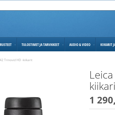
RUSTEET
TULOSTIMET JA TARVIKKEET
AUDIO & VIDEO
KIIKARIT 
42 Trinovid HD -kiikarit
Leica
kiikar
1 290