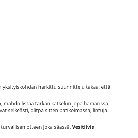
n yksityiskohdan harkittu suunnittelu takaa, että
, mahdollistaa tarkan katselun jopa hämärissä
at selkeästi, olitpa sitten patikoimassa, lintuja
a turvallisen otteen joka säässä.
Vesitiivis