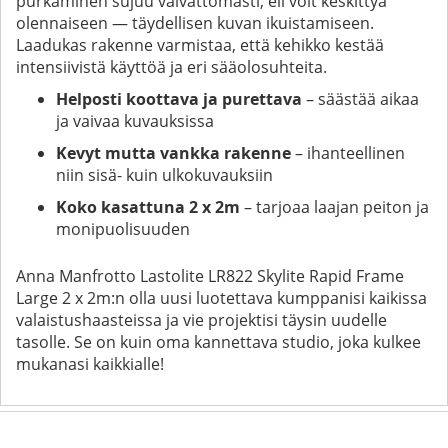
purkaminen sujuu vaivattomasti, eli voit keskittyä
olennaiseen — täydellisen kuvan ikuistamiseen.
Laadukas rakenne varmistaa, että kehikko kestää
intensiivistä käyttöä ja eri sääolosuhteita.
Helposti koottava ja purettava
– säästää aikaa
ja vaivaa kuvauksissa
Kevyt mutta vankka rakenne
– ihanteellinen
niin sisä- kuin ulkokuvauksiin
Koko kasattuna 2 x 2m
– tarjoaa laajan peiton ja
monipuolisuuden
Anna Manfrotto Lastolite LR822 Skylite Rapid Frame
Large 2 x 2m:n olla uusi luotettava kumppanisi kaikissa
valaistushaasteissa ja vie projektisi täysin uudelle
tasolle. Se on kuin oma kannettava studio, joka kulkee
mukanasi kaikkialle!