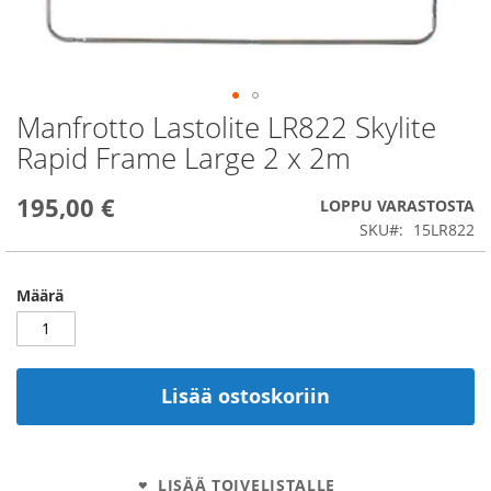
Manfrotto Lastolite LR822 Skylite
Skip
to
Rapid Frame Large 2 x 2m
the
beginning
195,00 €
of
LOPPU VARASTOSTA
the
SKU
15LR822
images
gallery
Määrä
Lisää ostoskoriin
LISÄÄ TOIVELISTALLE