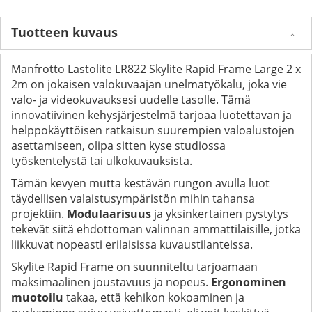
Tuotteen kuvaus
Manfrotto Lastolite LR822 Skylite Rapid Frame Large 2 x
2m on jokaisen valokuvaajan unelmatyökalu, joka vie
valo- ja videokuvauksesi uudelle tasolle. Tämä
innovatiivinen kehysjärjestelmä tarjoaa luotettavan ja
helppokäyttöisen ratkaisun suurempien valoalustojen
asettamiseen, olipa sitten kyse studiossa
työskentelystä tai ulkokuvauksista.
Tämän kevyen mutta kestävän rungon avulla luot
täydellisen valaistusympäristön mihin tahansa
projektiin.
Modulaarisuus
ja yksinkertainen pystytys
tekevät siitä ehdottoman valinnan ammattilaisille, jotka
liikkuvat nopeasti erilaisissa kuvaustilanteissa.
Skylite Rapid Frame on suunniteltu tarjoamaan
maksimaalinen joustavuus ja nopeus.
Ergonominen
muotoilu
takaa, että kehikon kokoaminen ja