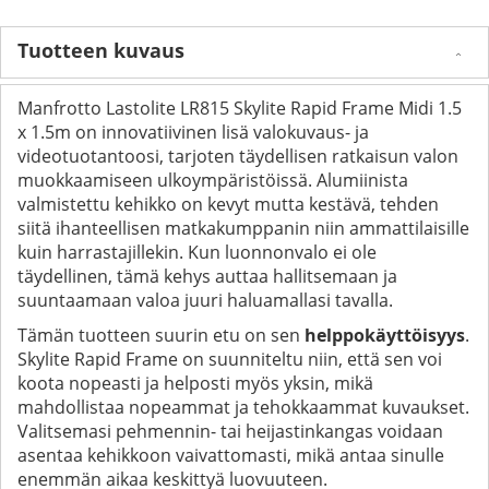
Tuotteen kuvaus
Manfrotto Lastolite LR815 Skylite Rapid Frame Midi 1.5
x 1.5m on innovatiivinen lisä valokuvaus- ja
videotuotantoosi, tarjoten täydellisen ratkaisun valon
muokkaamiseen ulkoympäristöissä. Alumiinista
valmistettu kehikko on kevyt mutta kestävä, tehden
siitä ihanteellisen matkakumppanin niin ammattilaisille
kuin harrastajillekin. Kun luonnonvalo ei ole
täydellinen, tämä kehys auttaa hallitsemaan ja
suuntaamaan valoa juuri haluamallasi tavalla.
Tämän tuotteen suurin etu on sen
helppokäyttöisyys
.
Skylite Rapid Frame on suunniteltu niin, että sen voi
koota nopeasti ja helposti myös yksin, mikä
mahdollistaa nopeammat ja tehokkaammat kuvaukset.
Valitsemasi pehmennin- tai heijastinkangas voidaan
asentaa kehikkoon vaivattomasti, mikä antaa sinulle
enemmän aikaa keskittyä luovuuteen.