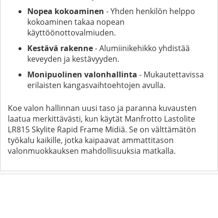
Nopea kokoaminen
- Yhden henkilön helppo
kokoaminen takaa nopean
käyttöönottovalmiuden.
Kestävä rakenne
- Alumiinikehikko yhdistää
keveyden ja kestävyyden.
Monipuolinen valonhallinta
- Mukautettavissa
erilaisten kangasvaihtoehtojen avulla.
Koe valon hallinnan uusi taso ja paranna kuvausten
laatua merkittävästi, kun käytät Manfrotto Lastolite
LR815 Skylite Rapid Frame Midiä. Se on välttämätön
työkalu kaikille, jotka kaipaavat ammattitason
valonmuokkauksen mahdollisuuksia matkalla.