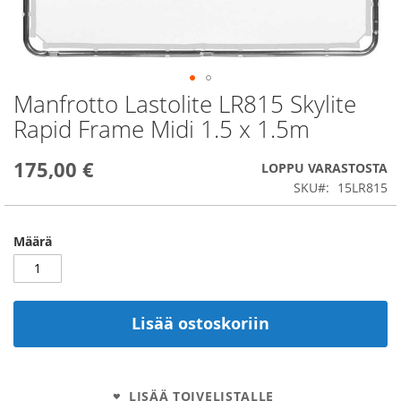
Manfrotto Lastolite LR815 Skylite
Skip
to
Rapid Frame Midi 1.5 x 1.5m
the
beginning
175,00 €
of
LOPPU VARASTOSTA
the
SKU
15LR815
images
gallery
Määrä
Lisää ostoskoriin
LISÄÄ TOIVELISTALLE