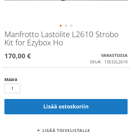
Manfrotto Lastolite L2610 Strobo
Skip
to
Kit for Ezybox Ho
the
beginning
170,00 €
of
VARASTOSSA
the
SKU
15E32L2610
images
gallery
Määrä
Lisää ostoskoriin
LISÄÄ TOIVELISTALLE