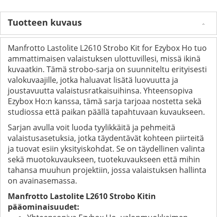
Tuotteen kuvaus
Manfrotto Lastolite L2610 Strobo Kit for Ezybox Ho tuo
ammattimaisen valaistuksen ulottuvillesi, missä ikinä
kuvaatkin. Tämä strobo-sarja on suunniteltu erityisesti
valokuvaajille, jotka haluavat lisätä luovuutta ja
joustavuutta valaistusratkaisuihinsa. Yhteensopiva
Ezybox Ho:n kanssa, tämä sarja tarjoaa nostetta sekä
studiossa että paikan päällä tapahtuvaan kuvaukseen.
Sarjan avulla voit luoda tyylikkäitä ja pehmeitä
valaistusasetuksia, jotka täydentävät kohteen piirteitä
ja tuovat esiin yksityiskohdat. Se on täydellinen valinta
sekä muotokuvaukseen, tuotekuvaukseen että mihin
tahansa muuhun projektiin, jossa valaistuksen hallinta
on avainasemassa.
Manfrotto Lastolite L2610 Strobo Kitin
pääominaisuudet: