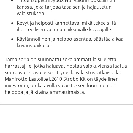
Yhteensopiva Ezybox Ho -valonmuokkaimen
kanssa, joka tarjoaa tasaisen ja hajautetun
valaistuksen.
Kevyt ja helposti kannettava, mikä tekee siitä
ihanteellisen valinnan liikkuvalle kuvaajalle.
Käytännöllinen ja helppo asentaa, säästää aikaa
kuvauspaikalla.
Tämä sarja on suunnattu sekä ammattilaisille että
harrastajille, jotka haluavat nostaa valokuviensa laatua
seuraavalle tasolle kehittyneillä valaistusratkaisuilla.
Manfrotto Lastolite L2610 Strobo Kit on täydellinen
investointi, jonka avulla valaistuksen luominen on
helppoa ja jälki aina ammattimaista.