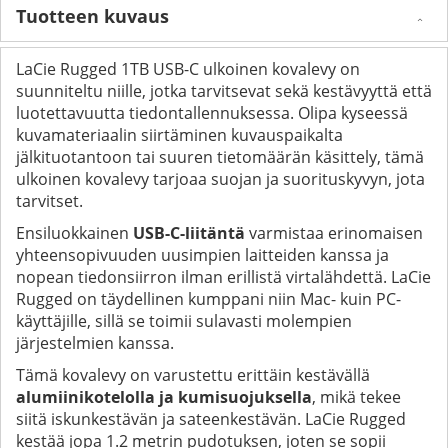
Tuotteen kuvaus
LaCie Rugged 1TB USB-C ulkoinen kovalevy on
suunniteltu niille, jotka tarvitsevat sekä kestävyyttä että
luotettavuutta tiedontallennuksessa. Olipa kyseessä
kuvamateriaalin siirtäminen kuvauspaikalta
jälkituotantoon tai suuren tietomäärän käsittely, tämä
ulkoinen kovalevy tarjoaa suojan ja suorituskyvyn, jota
tarvitset.
Ensiluokkainen
USB-C-liitäntä
varmistaa erinomaisen
yhteensopivuuden uusimpien laitteiden kanssa ja
nopean tiedonsiirron ilman erillistä virtalähdettä. LaCie
Rugged on täydellinen kumppani niin Mac- kuin PC-
käyttäjille, sillä se toimii sulavasti molempien
järjestelmien kanssa.
Tämä kovalevy on varustettu erittäin kestävällä
alumiinikotelolla ja kumisuojuksella
, mikä tekee
siitä iskunkestävän ja sateenkestävän. LaCie Rugged
kestää jopa 1.2 metrin pudotuksen, joten se sopii