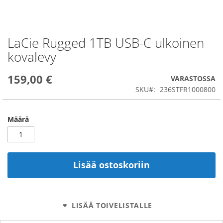
LaCie Rugged 1TB USB-C ulkoinen
Skip
to
kovalevy
the
beginning
159,00 €
of
VARASTOSSA
the
SKU
236STFR1000800
images
gallery
Määrä
Lisää ostoskoriin
LISÄÄ TOIVELISTALLE