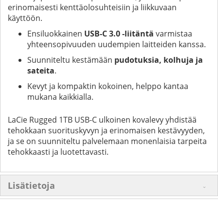
erinomaisesti kenttäolosuhteisiin ja liikkuvaan
käyttöön.
Ensiluokkainen
USB-C 3.0 -liitäntä
varmistaa
yhteensopivuuden uudempien laitteiden kanssa.
Suunniteltu kestämään
pudotuksia, kolhuja ja
sateita
.
Kevyt ja kompaktin kokoinen, helppo kantaa
mukana kaikkialla.
LaCie Rugged 1TB USB-C ulkoinen kovalevy yhdistää
tehokkaan suorituskyvyn ja erinomaisen kestävyyden,
ja se on suunniteltu palvelemaan monenlaisia tarpeita
tehokkaasti ja luotettavasti.
Lisätietoja