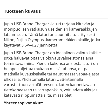
Tuotteen kuvaus
Jupio USB Brand Charger -laturi tarjoaa kätevän ja
monipuolisen ratkaisun useiden eri kameraakkujen
lataamiseen. Tämä laturi on suunniteltu erityisesti
Nikon, Fuji ja Olympus -kameramerkkien akuille, jotka
käyttävät 3.6V–4.2V jännitettä.
Jupio USB Brand Charger on ideaalinen valinta kaikille,
jotka haluavat pitää valokuvausvälineistönsä aina
toimintavalmiina. Pienen kokonsa ansiosta laturi on
helppo kuljettaa mukana missä tahansa, olitpa
matkalla kuvauskeikalle tai nauttimassa vapaa-ajasta
ulkosalla. Yhdistämällä laturi USB-liitännällä
varustettuun virtalähteeseen, kuten kannettavaan
tietokoneeseen tai virtapankkiin, voit ladata akkujasi
kätevästi riippumatta siitä, missä olet.
Yhteensopivat akut: