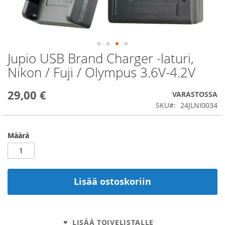
Jupio USB Brand Charger -laturi,
Skip
to
Nikon / Fuji / Olympus 3.6V-4.2V
the
beginning
29,00 €
of
VARASTOSSA
the
SKU
24JLNI0034
images
gallery
Määrä
Lisää ostoskoriin
LISÄÄ TOIVELISTALLE