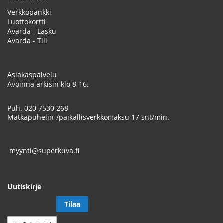
Verkkopankki
Luottokortti
Avarda - Lasku
Avarda - Tili
Asiakaspalvelu
Avoinna arkisin klo 8-16.
Puh.
020 7530 268
Matkapuhelin-/paikallisverkkomaksu 17 snt/min.
myynti@superkuva.fi
Uutiskirje
Tilaa
Tilaa