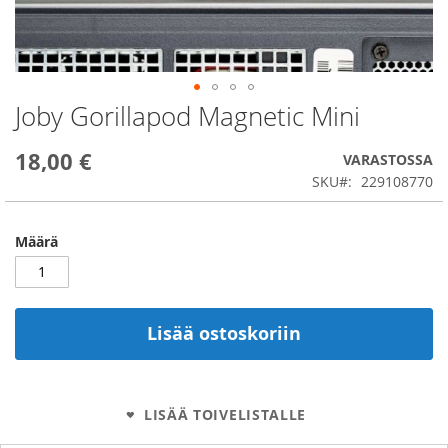
Joby Gorillapod Magnetic Mini
Skip
to
the
18,00 €
VARASTOSSA
beginning
SKU
229108770
of
the
images
Määrä
gallery
Lisää ostoskoriin
LISÄÄ TOIVELISTALLE