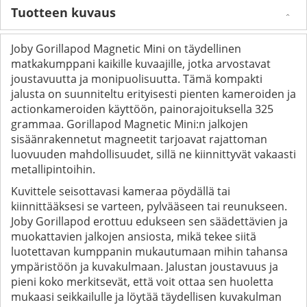
Tuotteen kuvaus
Joby Gorillapod Magnetic Mini on täydellinen
matkakumppani kaikille kuvaajille, jotka arvostavat
joustavuutta ja monipuolisuutta. Tämä kompakti
jalusta on suunniteltu erityisesti pienten kameroiden ja
actionkameroiden käyttöön, painorajoituksella 325
grammaa. Gorillapod Magnetic Mini:n jalkojen
sisäänrakennetut magneetit tarjoavat rajattoman
luovuuden mahdollisuudet, sillä ne kiinnittyvät vakaasti
metallipintoihin.
Kuvittele seisottavasi kameraa pöydällä tai
kiinnittääksesi se varteen, pylvääseen tai reunukseen.
Joby Gorillapod erottuu edukseen sen säädettävien ja
muokattavien jalkojen ansiosta, mikä tekee siitä
luotettavan kumppanin mukautumaan mihin tahansa
ympäristöön ja kuvakulmaan. Jalustan joustavuus ja
pieni koko merkitsevät, että voit ottaa sen huoletta
mukaasi seikkailulle ja löytää täydellisen kuvakulman