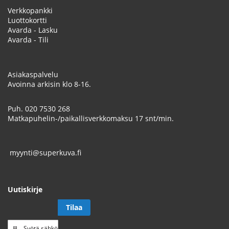
Verkkopankki
Luottokortti
Avarda - Lasku
Avarda - Tili
Asiakaspalvelu
Avoinna arkisin klo 8-16.
Puh.
020 7530 268
Matkapuhelin-/paikallisverkkomaksu 17 snt/min.
myynti@superkuva.fi
Uutiskirje
Tilaa
Tilaa