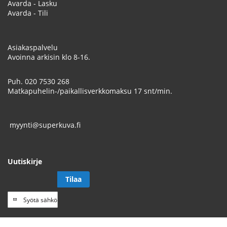
Avarda - Lasku
Avarda - Tili
Asiakaspalvelu
Avoinna arkisin klo 8-16.
Puh.
020 7530 268
Matkapuhelin-/paikallisverkkomaksu 17 snt/min.
myynti@superkuva.fi
Uutiskirje
Tilaa
Tilaa
uutiskirje
// Track a page view, by UPI