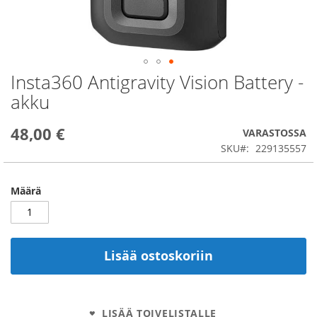
Insta360 Antigravity Vision Battery -
Skip
to
akku
the
beginning
48,00 €
of
VARASTOSSA
the
SKU
229135557
images
gallery
Määrä
Lisää ostoskoriin
LISÄÄ TOIVELISTALLE