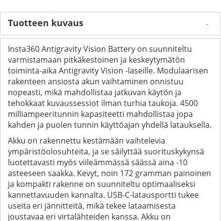
Tuotteen kuvaus
Insta360 Antigravity Vision Battery on suunniteltu
varmistamaan pitkäkestoinen ja keskeytymätön
toiminta-aika Antigravity Vision -laseille. Modulaarisen
rakenteen ansiosta akun vaihtaminen onnistuu
nopeasti, mikä mahdollistaa jatkuvan käytön ja
tehokkaat kuvaussessiot ilman turhia taukoja. 4500
milliampeeritunnin kapasiteetti mahdollistaa jopa
kahden ja puolen tunnin käyttöajan yhdellä latauksella.
Akku on rakennettu kestämään vaihtelevia
ympäristöolosuhteita, ja se säilyttää suorituskykynsä
luotettavasti myös viileämmässä säässä aina -10
asteeseen saakka. Kevyt, noin 172 gramman painoinen
ja kompakti rakenne on suunniteltu optimaaliseksi
kannettavuuden kannalta. USB-C-latausportti tukee
useita eri jännitteitä, mikä tekee lataamisesta
joustavaa eri virtalähteiden kanssa. Akku on