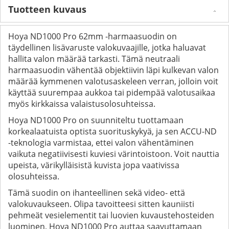
Tuotteen kuvaus
Hoya ND1000 Pro 62mm -harmaasuodin on
täydellinen lisävaruste valokuvaajille, jotka haluavat
hallita valon määrää tarkasti. Tämä neutraali
harmaasuodin vähentää objektiivin läpi kulkevan valon
määrää kymmenen valotusaskeleen verran, jolloin voit
käyttää suurempaa aukkoa tai pidempää valotusaikaa
myös kirkkaissa valaistusolosuhteissa.
Hoya ND1000 Pro on suunniteltu tuottamaan
korkealaatuista optista suorituskykyä, ja sen ACCU-ND
-teknologia varmistaa, ettei valon vähentäminen
vaikuta negatiivisesti kuviesi värintoistoon. Voit nauttia
upeista, värikylläisistä kuvista jopa vaativissa
olosuhteissa.
Tämä suodin on ihanteellinen sekä video- että
valokuvaukseen. Olipa tavoitteesi sitten kauniisti
pehmeät vesielementit tai luovien kuvaustehosteiden
luominen, Hoya ND1000 Pro auttaa saavuttamaan