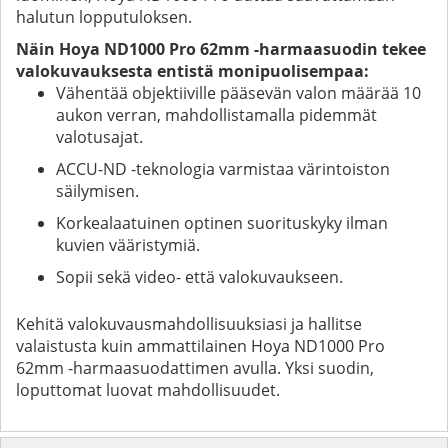
halutun lopputuloksen.
Näin Hoya ND1000 Pro 62mm -harmaasuodin tekee
valokuvauksesta entistä monipuolisempaa:
Vähentää objektiiville pääsevän valon määrää 10
aukon verran, mahdollistamalla pidemmät
valotusajat.
ACCU-ND -teknologia varmistaa värintoiston
säilymisen.
Korkealaatuinen optinen suorituskyky ilman
kuvien vääristymiä.
Sopii sekä video- että valokuvaukseen.
Kehitä valokuvausmahdollisuuksiasi ja hallitse
valaistusta kuin ammattilainen Hoya ND1000 Pro
62mm -harmaasuodattimen avulla. Yksi suodin,
loputtomat luovat mahdollisuudet.