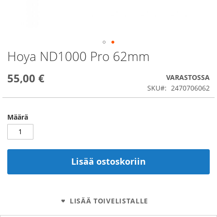
Hoya ND1000 Pro 62mm
Skip
to
the
55,00 €
VARASTOSSA
beginning
SKU
2470706062
of
the
images
Määrä
gallery
Lisää ostoskoriin
LISÄÄ TOIVELISTALLE