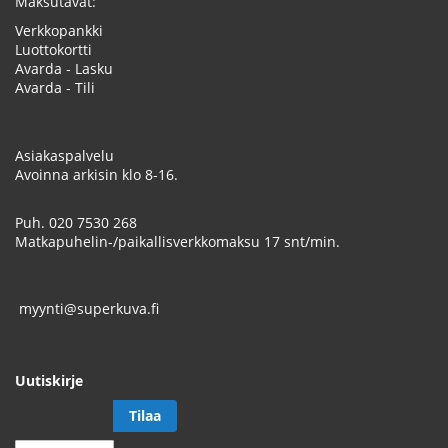
Maksutavat:
Verkkopankki
Luottokortti
Avarda - Lasku
Avarda - Tili
Asiakaspalvelu
Avoinna arkisin klo 8-16.
Puh.
020 7530 268
Matkapuhelin-/paikallisverkkomaksu 17 snt/min.
myynti@superkuva.fi
Uutiskirje
Tilaa