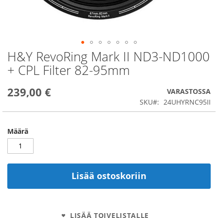
H&Y RevoRing Mark II ND3-ND1000
Skip
to
+ CPL Filter 82-95mm
the
beginning
239,00 €
of
VARASTOSSA
the
SKU
24UHYRNC95II
images
gallery
Määrä
Lisää ostoskoriin
LISÄÄ TOIVELISTALLE