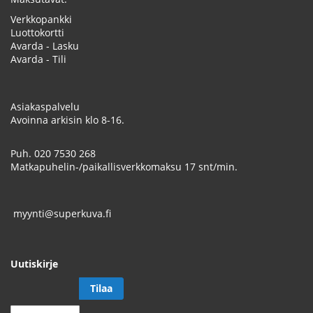
Verkkopankki
Luottokortti
Avarda - Lasku
Avarda - Tili
Asiakaspalvelu
Avoinna arkisin klo 8-16.
Puh.
020 7530 268
Matkapuhelin-/paikallisverkkomaksu 17 snt/min.
myynti@superkuva.fi
Uutiskirje
Tilaa
Tilaa