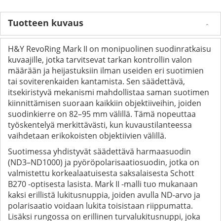
Tuotteen kuvaus
H&Y RevoRing Mark II on monipuolinen suodinratkaisu
kuvaajille, jotka tarvitsevat tarkan kontrollin valon
määrään ja heijastuksiin ilman useiden eri suotimien
tai soviterenkaiden kantamista. Sen säädettävä,
itsekiristyvä mekanismi mahdollistaa saman suotimen
kiinnittämisen suoraan kaikkiin objektiiveihin, joiden
suodinkierre on 82–95 mm välillä. Tämä nopeuttaa
työskentelyä merkittävästi, kun kuvaustilanteessa
vaihdetaan erikokoisten objektiivien välillä.
Suotimessa yhdistyvät säädettävä harmaasuodin
(ND3–ND1000) ja pyöröpolarisaatiosuodin, jotka on
valmistettu korkealaatuisesta saksalaisesta Schott
B270 -optisesta lasista. Mark II -malli tuo mukanaan
kaksi erillistä lukitusnuppia, joiden avulla ND-arvo ja
polarisaatio voidaan lukita toisistaan riippumatta.
Lisäksi rungossa on erillinen turvalukitusnuppi, joka