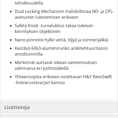
tehokkuudella
Dual Locking Mechanism mahdollistaa ND- ja CPL-
asetusten lukitsemisen erikseen
Safety Knob -turvalukitus takaa tukevan
kiinnityksen objektiiviin
Nano-pinnoite hylkii vettä, öljyä ja sormenjälkiä
Kestävä 6063-alumiinirunko arkkitehtuuritason
anodisoinnilla
Merkinnät auttavat oikean vaimennuksen
valinnassa eri polttoväleillä
Yhteensopiva erikseen ostettavan H&Y RevoSwift
-lisävarustesarjan kanssa
Lisätietoja