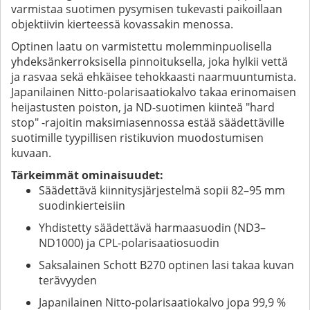
varmistaa suotimen pysymisen tukevasti paikoillaan
objektiivin kierteessä kovassakin menossa.
Optinen laatu on varmistettu molemminpuolisella
yhdeksänkerroksisella pinnoituksella, joka hylkii vettä
ja rasvaa sekä ehkäisee tehokkaasti naarmuuntumista.
Japanilainen Nitto-polarisaatiokalvo takaa erinomaisen
heijastusten poiston, ja ND-suotimen kiinteä "hard
stop" -rajoitin maksimiasennossa estää säädettäville
suotimille tyypillisen ristikuvion muodostumisen
kuvaan.
Tärkeimmät ominaisuudet:
Säädettävä kiinnitysjärjestelmä sopii 82–95 mm
suodinkierteisiin
Yhdistetty säädettävä harmaasuodin (ND3–
ND1000) ja CPL-polarisaatiosuodin
Saksalainen Schott B270 optinen lasi takaa kuvan
terävyyden
Japanilainen Nitto-polarisaatiokalvo jopa 99,9 %