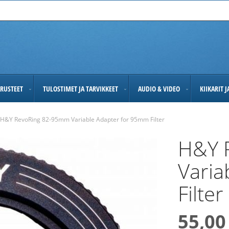
RUSTEET
TULOSTIMET JA TARVIKKEET
AUDIO & VIDEO
KIIKARIT 
H&Y RevoRing 82-95mm Variable Adapter for 95mm Filter
H&Y 
Varia
Filter
55,00