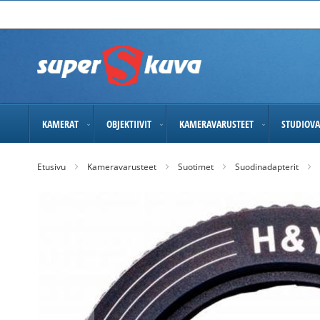
Skip
to
Content
KAMERAT
OBJEKTIIVIT
KAMERAVARUSTEET
STUDIOVA
Etusivu
Kameravarusteet
Suotimet
Suodinadapterit
Skip
to
the
end
of
the
images
gallery