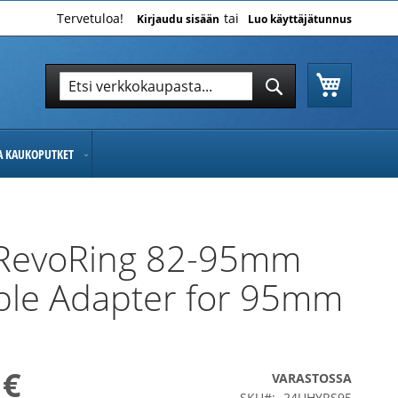
Tervetuloa!
Kirjaudu sisään
Luo käyttäjätunnus
Ostoskor
Hae
Hae
JA KAUKOPUTKET
RevoRing 82-95mm
ble Adapter for 95mm
 €
VARASTOSSA
SKU
24UHYRS95