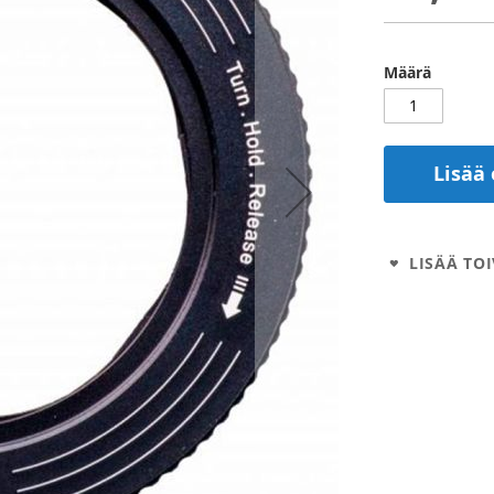
Määrä
Lisää 
LISÄÄ TOI