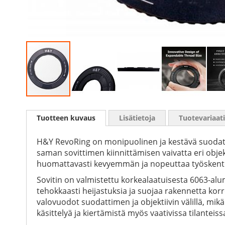
Skip
to
Tuotteen kuvaus
Lisätietoja
Tuotevariaat
the
beginning
of
H&Y RevoRing on monipuolinen ja kestävä suodatins
the
saman sovittimen kiinnittämisen vaivatta eri objek
images
huomattavasti kevyemmän ja nopeuttaa työskentely
gallery
Sovitin on valmistettu korkealaatuisesta 6063-alu
tehokkaasti heijastuksia ja suojaa rakennetta korro
valovuodot suodattimen ja objektiivin välillä, m
käsittelyä ja kiertämistä myös vaativissa tilanteiss