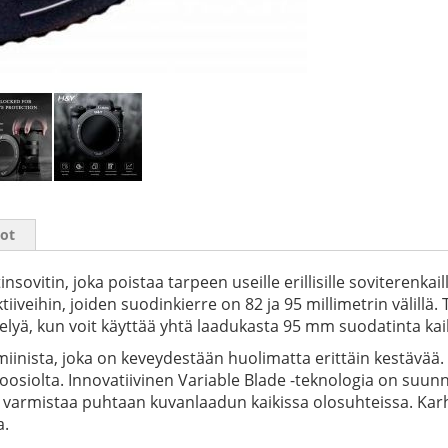
iot
ovitin, joka poistaa tarpeen useille erillisille soviterenka
tiiveihin, joiden suodinkierre on 82 ja 95 millimetrin välil
ä, kun voit käyttää yhtä laadukasta 95 mm suodatinta kaikis
miinista, joka on keveydestään huolimatta erittäin kestävä
osiolta. Innovatiivinen Variable Blade -teknologia on suunnite
ikä varmistaa puhtaan kuvanlaadun kaikissa olosuhteissa. Ka
a.