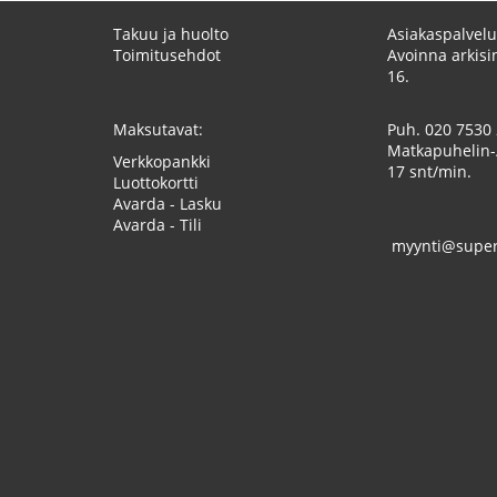
Takuu ja huolto
Asiakaspalvelu
Toimitusehdot
Avoinna arkisin
16.
Maksutavat:
Puh.
020 7530
Matkapuhelin-
Verkkopankki
17 snt/min.
Luottokortti
Avarda - Lasku
Avarda - Tili
myynti@superk