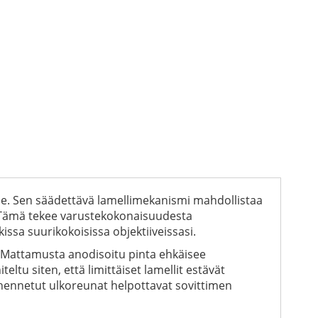
ille. Sen säädettävä lamellimekanismi mahdollistaa
lä. Tämä tekee varustekokonaisuudesta
sa suurikokoisissa objektiiveissasi.
ä. Mattamusta anodisoitu pinta ehkäisee
ltu siten, että limittäiset lamellit estävät
rhennetut ulkoreunat helpottavat sovittimen