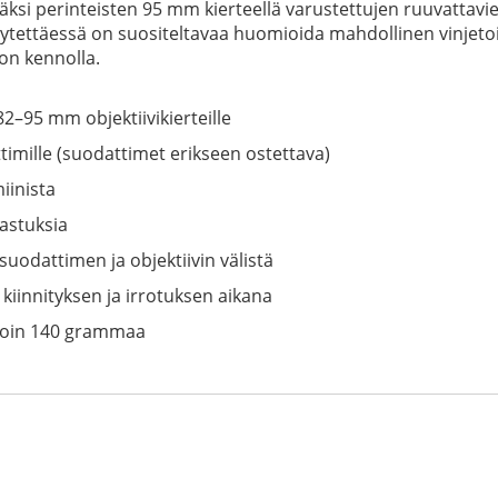
väksi perinteisten 95 mm kierteellä varustettujen ruuvattav
a käytettäessä on suositeltavaa huomioida mahdollinen vinjetoi
on kennolla.
2–95 mm objektiivikierteille
timille (suodattimet erikseen ostettava)
iinista
jastuksia
suodattimen ja objektiivin välistä
kiinnityksen ja irrotuksen aikana
 noin 140 grammaa