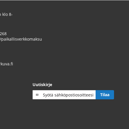
 klo 8-
 268
/paikallisverkkomaksu
uva.fi
Uutiskirje
Tilaa
Tilaa
uutiskirje