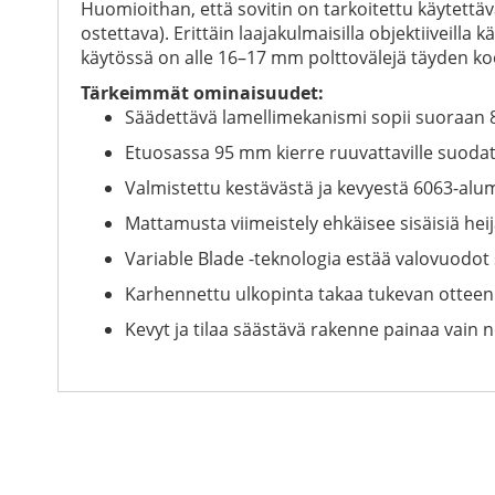
Huomioithan, että sovitin on tarkoitettu käytettä
ostettava). Erittäin laajakulmaisilla objektiiveill
käytössä on alle 16–17 mm polttovälejä täyden ko
Tärkeimmät ominaisuudet:
Säädettävä lamellimekanismi sopii suoraan 8
Etuosassa 95 mm kierre ruuvattaville suodat
Valmistettu kestävästä ja kevyestä 6063-alum
Mattamusta viimeistely ehkäisee sisäisiä hei
Variable Blade -teknologia estää valovuodot 
Karhennettu ulkopinta takaa tukevan otteen 
Kevyt ja tilaa säästävä rakenne painaa vain