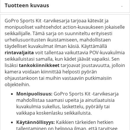
Tuotteen kuvaus
GoPro Sports Kit -tarvikesarja tarjoaa kätevät ja
monipuoliset vaihtoehdot action-kuvaukseen jokaiselle
seikkailijalle. Tämä sarja on suunniteltu erityisesti
urheilusuoritusten ikuistamiseen, mahdollistaen
täydelliset kuvakulmat ilman käsiä. Käyttämällä
rintavaljaita
voit tallentaa vaikuttavia POV-kuvakulmia
seikkailuistasi samalla, kun kädet jäävät vapaiksi. Sen
lisäksi
tankokiinnikkeet
tarjoavat joustavuutta, jolloin
kamera voidaan kiinnittää helposti pyörän
ohjaustankoon tai muihin vastaaviin putkimaisiin
objekteihin.
Monipuolisuus:
GoPro Sports Kit -tarvikesarja
mahdollistaa saamasi upeita ja ainutlaatuisia
kuvakulmia sukellus, laskettelu, pyöräily tai
vaikkapa koskenlasku seikkailuista.
Käytännöllisyys:
Kaikkien tärkeiden hetkien
tallentaminen on helppoa ilman, että tarvitsee