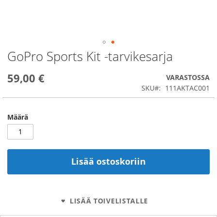
GoPro Sports Kit -tarvikesarja
Skip
to
the
59,00 €
VARASTOSSA
beginning
SKU
111AKTAC001
of
the
images
Määrä
gallery
Lisää ostoskoriin
LISÄÄ TOIVELISTALLE