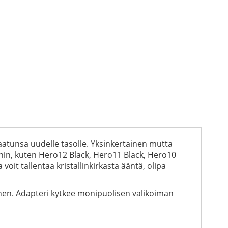
aatunsa uudelle tasolle. Yksinkertainen mutta
hin, kuten Hero12 Black, Hero11 Black, Hero10
oit tallentaa kristallinkirkasta ääntä, olipa
inen. Adapteri kytkee monipuolisen valikoiman