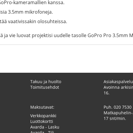
 GoPro-kameramallien kanssa.
isia 3.5mm mikrofoneja.
tää vaativissakin olosuhteissa.
ja vie luovat projektisi uudelle tasolle GoPro Pro 3.5mm Mi
Takuu ja huolto
Asiakaspalvelu
Toimitusehdot
Avoinna arkisin
16.
Maksutavat:
Puh.
020 7530
Matkapuhelin-
Verkkopankki
17 snt/min.
Luottokortti
Avarda - Lasku
Avarda - Tili