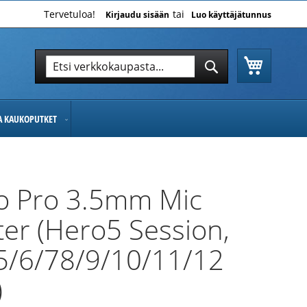
Tervetuloa!
Kirjaudu sisään
Luo käyttäjätunnus
Ostoskor
Hae
Hae
JA KAUKOPUTKET
o Pro 3.5mm Mic
er (Hero5 Session,
5/6/78/9/10/11/12
)