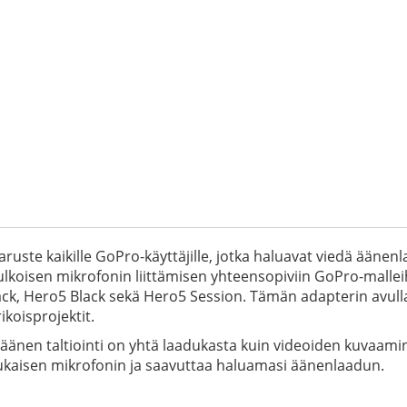
uste kaikille GoPro-käyttäjille, jotka haluavat viedä äänenl
lkoisen mikrofonin liittämisen yhteensopiviin GoPro-mallei
ack, Hero5 Black sekä Hero5 Session. Tämän adapterin avulla v
ikoisprojektit.
äänen taltiointi on yhtä laadukasta kuin videoiden kuvaam
mukaisen mikrofonin ja saavuttaa haluamasi äänenlaadun.