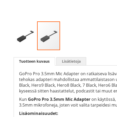
Skip
to
Tuotteen kuvaus
Lisätietoja
the
beginning
of
GoPro Pro 3.5mm Mic Adapter on ratkaiseva lisävar
the
tehokas adapteri mahdollistaa ammattilaistason u
images
Black, Hero9 Black, Hero8 Black, 7 Black, Hero6 Bl
gallery
kyseessä sitten haastattelut, podcastit tai muut er
Kun
GoPro Pro 3.5mm Mic Adapter
on käytössä, 
3.5mm mikrofoneja, joten voit valita tarpeidesi 
Lisäominaisuudet: