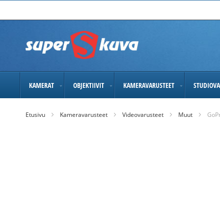
Skip
to
Content
KAMERAT
OBJEKTIIVIT
KAMERAVARUSTEET
STUDIOVA
Etusivu
Kameravarusteet
Videovarusteet
Muut
GoPr
Skip
to
the
end
of
the
images
gallery