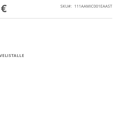
 €
SKU
111AAMIC001EAAST
VELISTALLE