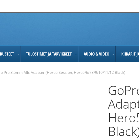
RUSTEET
TULOSTIMET JA TARVIKKEET
AUDIO & VIDEO
KIIKARIT 
o Pro 3.5mm Mic Adapter (Hero5 Session, Hero5/6/78/9/10/11/12 Black)
GoPr
Adapt
Hero
Black