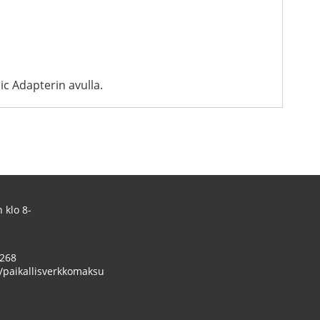
c Adapterin avulla.
 klo 8-
 268
/paikallisverkkomaksu