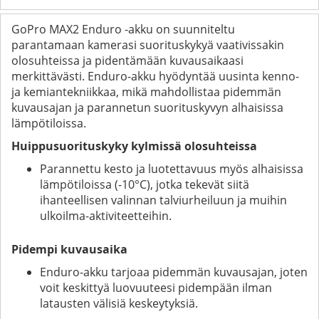
GoPro MAX2 Enduro -akku on suunniteltu
parantamaan kamerasi suorituskykyä vaativissakin
olosuhteissa ja pidentämään kuvausaikaasi
merkittävästi. Enduro-akku hyödyntää uusinta kenno-
ja kemiantekniikkaa, mikä mahdollistaa pidemmän
kuvausajan ja parannetun suorituskyvyn alhaisissa
lämpötiloissa.
Huippusuorituskyky kylmissä olosuhteissa
Parannettu kesto ja luotettavuus myös alhaisissa
lämpötiloissa (-10°C), jotka tekevät siitä
ihanteellisen valinnan talviurheiluun ja muihin
ulkoilma-aktiviteetteihin.
Pidempi kuvausaika
Enduro-akku tarjoaa pidemmän kuvausajan, joten
voit keskittyä luovuuteesi pidempään ilman
latausten välisiä keskeytyksiä.