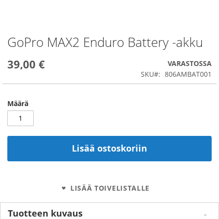
GoPro MAX2 Enduro Battery -akku
Skip
to
the
39,00 €
VARASTOSSA
beginning
SKU
806AMBAT001
of
the
images
Määrä
gallery
Lisää ostoskoriin
LISÄÄ TOIVELISTALLE
Tuotteen kuvaus