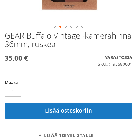
GEAR Buffalo Vintage -kamerahihna
Skip
to
36mm, ruskea
the
beginning
35,00 €
of
VARASTOSSA
the
SKU
95580001
images
gallery
Määrä
Lisää ostoskoriin
LISÄÄ TOIVELISTALLE