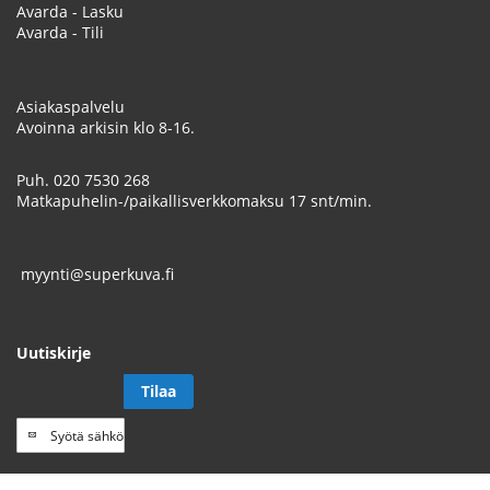
Avarda - Lasku
Avarda - Tili
Asiakaspalvelu
Avoinna arkisin klo 8-16.
Puh.
020 7530 268
Matkapuhelin-/paikallisverkkomaksu 17 snt/min.
myynti@superkuva.fi
Uutiskirje
Tilaa
Tilaa
uutiskirje
// Track a page view, by UPI