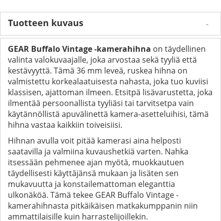
Tuotteen kuvaus
GEAR Buffalo Vintage -kamerahihna
on täydellinen
valinta valokuvaajalle, joka arvostaa sekä tyyliä että
kestävyyttä. Tämä 36 mm leveä, ruskea hihna on
valmistettu korkealaatuisesta nahasta, joka tuo kuviisi
klassisen, ajattoman ilmeen. Etsitpä lisävarustetta, joka
ilmentää persoonallista tyyliäsi tai tarvitsetpa vain
käytännöllistä apuvälinettä kamera-asetteluihisi, tämä
hihna vastaa kaikkiin toiveisiisi.
Hihnan avulla voit pitää kamerasi aina helposti
saatavilla ja valmiina kuvaushetkiä varten. Nahka
itsessään pehmenee ajan myötä, muokkautuen
täydellisesti käyttäjänsä mukaan ja lisäten sen
mukavuutta ja konstailemattoman eleganttia
ulkonäköä. Tämä tekee GEAR Buffalo Vintage -
kamerahihnasta pitkäikäisen matkakumppanin niin
ammattilaisille kuin harrastelijoillekin.