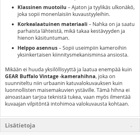
Klassinen muotoilu
– Ajaton ja tyylikäs ulkonäkö,
joka sopii monenlaisiin kuvaustyyleihin.
Korkealaatuinen materiaali
– Nahka on ja saatu
parhaista lähteistä, mikä takaa kestävyyden ja
hienon käsituntuman.
Helppo asennus
– Sopii useimpiin kameroihin
yksinkertaisen kiinnitysmekanisminsa ansiosta.
Mikään ei huuda yksilöllisyyttä ja laatua enempää kuin
GEAR Buffalo Vintage -kamerahihna
, joka on
suunniteltu niin urbaanin katuvalokuvauksen kuin
luonnollisten maisemakuvien ystäville. Tämä hihna ei
ainoastaan tarjoa teknistä tukea, vaan myös ilmentää
kuvaajan vilpitöntä intohimoa valokuvausta kohtaan.
Lisätietoja