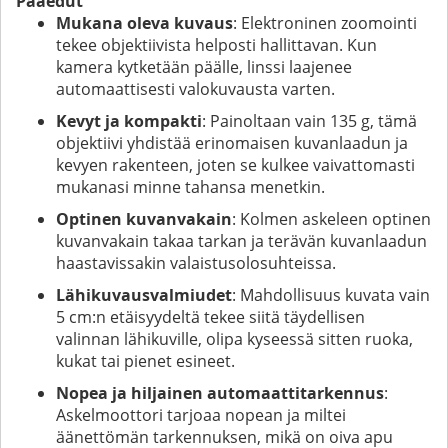
Pääedut
Mukana oleva kuvaus
: Elektroninen zoomointi
tekee objektiivista helposti hallittavan. Kun
kamera kytketään päälle, linssi laajenee
automaattisesti valokuvausta varten.
Kevyt ja kompakti
: Painoltaan vain 135 g, tämä
objektiivi yhdistää erinomaisen kuvanlaadun ja
kevyen rakenteen, joten se kulkee vaivattomasti
mukanasi minne tahansa menetkin.
Optinen kuvanvakain
: Kolmen askeleen optinen
kuvanvakain takaa tarkan ja terävän kuvanlaadun
haastavissakin valaistusolosuhteissa.
Lähikuvausvalmiudet
: Mahdollisuus kuvata vain
5 cm:n etäisyydeltä tekee siitä täydellisen
valinnan lähikuville, olipa kyseessä sitten ruoka,
kukat tai pienet esineet.
Nopea ja hiljainen automaattitarkennus
:
Askelmoottori tarjoaa nopean ja miltei
äänettömän tarkennuksen, mikä on oiva apu