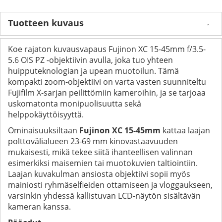
Tuotteen kuvaus
Koe rajaton kuvausvapaus Fujinon XC 15-45mm f/3.5-
5.6 OIS PZ -objektiivin avulla, joka tuo yhteen
huipputeknologian ja upean muotoilun. Tämä
kompakti zoom-objektiivi on varta vasten suunniteltu
Fujifilm X-sarjan peilittömiin kameroihin, ja se tarjoaa
uskomatonta monipuolisuutta sekä
helppokäyttöisyyttä.
Ominaisuuksiltaan
Fujinon XC 15-45mm
kattaa laajan
polttovälialueen 23-69 mm kinovastaavuuden
mukaisesti, mikä tekee siitä ihanteellisen valinnan
esimerkiksi maisemien tai muotokuvien taltiointiin.
Laajan kuvakulman ansiosta objektiivi sopii myös
mainiosti ryhmäselfieiden ottamiseen ja vloggaukseen,
varsinkin yhdessä kallistuvan LCD-näytön sisältävän
kameran kanssa.