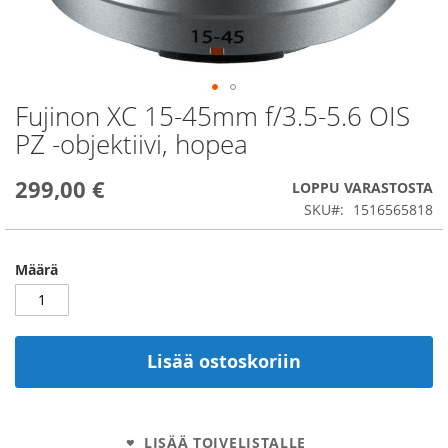
Fujinon XC 15-45mm f/3.5-5.6 OIS
Skip
to
PZ -objektiivi, hopea
the
beginning
299,00 €
of
LOPPU VARASTOSTA
the
SKU
1516565818
images
gallery
Määrä
Lisää ostoskoriin
LISÄÄ TOIVELISTALLE