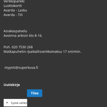
Verkkopankki
Luottokortti
Avarda - Lasku
Avarda - Tili
Asiakaspalvelu
Avoinna arkisin klo 8-16.
Puh.
020 7530 268
Matkapuhelin-/paikallisverkkomaksu 17 snt/min.
myynti@superkuva.fi
Uutiskirje
Tilaa
Tilaa
uutiskirje