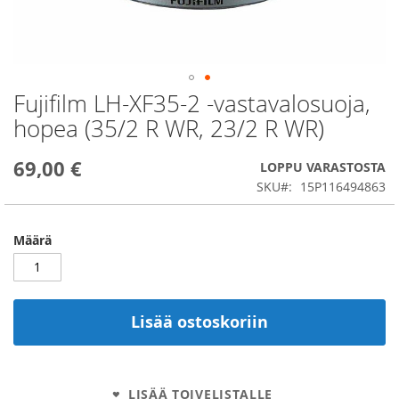
Fujifilm LH-XF35-2 -vastavalosuoja,
Skip
to
hopea (35/2 R WR, 23/2 R WR)
the
beginning
69,00 €
of
LOPPU VARASTOSTA
the
SKU
15P116494863
images
gallery
Määrä
Lisää ostoskoriin
LISÄÄ TOIVELISTALLE