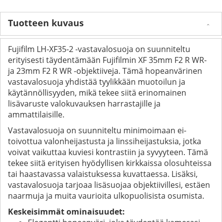
Tuotteen kuvaus
Fujifilm LH-XF35-2 -vastavalosuoja on suunniteltu
erityisesti täydentämään Fujifilmin XF 35mm F2 R WR-
ja 23mm F2 R WR -objektiiveja. Tämä hopeanvärinen
vastavalosuoja yhdistää tyylikkään muotoilun ja
käytännöllisyyden, mikä tekee siitä erinomainen
lisävaruste valokuvauksen harrastajille ja
ammattilaisille.
Vastavalosuoja on suunniteltu minimoimaan ei-
toivottua valonheijastusta ja linssiheijastuksia, jotka
voivat vaikuttaa kuviesi kontrastiin ja syvyyteen. Tämä
tekee siitä erityisen hyödyllisen kirkkaissa olosuhteissa
tai haastavassa valaistuksessa kuvattaessa. Lisäksi,
vastavalosuoja tarjoaa lisäsuojaa objektiivillesi, estäen
naarmuja ja muita vaurioita ulkopuolisista osumista.
Keskeisimmät ominaisuudet: