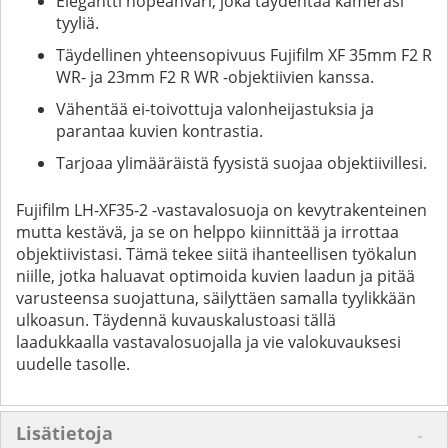
Elegantti hopeanväri, joka täydentää kamerasi
tyyliä.
Täydellinen yhteensopivuus Fujifilm XF 35mm F2 R
WR- ja 23mm F2 R WR -objektiivien kanssa.
Vähentää ei-toivottuja valonheijastuksia ja
parantaa kuvien kontrastia.
Tarjoaa ylimääräistä fyysistä suojaa objektiivillesi.
Fujifilm LH-XF35-2 -vastavalosuoja on kevytrakenteinen
mutta kestävä, ja se on helppo kiinnittää ja irrottaa
objektiivistasi. Tämä tekee siitä ihanteellisen työkalun
niille, jotka haluavat optimoida kuvien laadun ja pitää
varusteensa suojattuna, säilyttäen samalla tyylikkään
ulkoasun. Täydennä kuvauskalustoasi tällä
laadukkaalla vastavalosuojalla ja vie valokuvauksesi
uudelle tasolle.
Lisätietoja