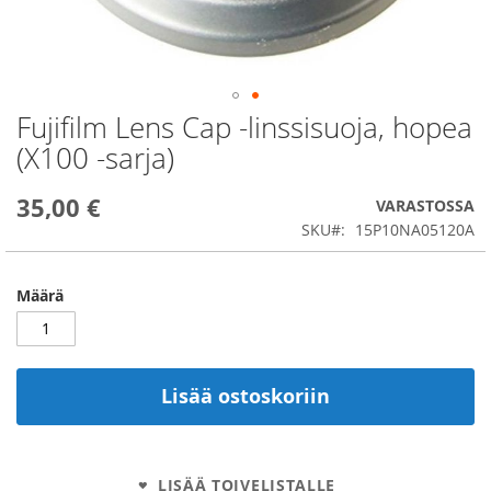
Fujifilm Lens Cap -linssisuoja, hopea
Skip
to
(X100 -sarja)
the
beginning
35,00 €
of
VARASTOSSA
the
SKU
15P10NA05120A
images
gallery
Määrä
Lisää ostoskoriin
LISÄÄ TOIVELISTALLE