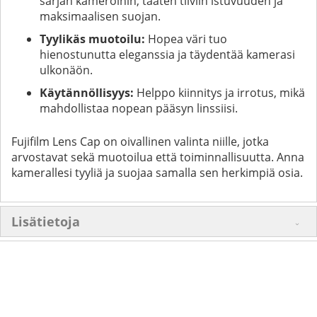
sarjan kameroihin, taaten tiiviin istuvuuden ja
maksimaalisen suojan.
Tyylikäs muotoilu:
Hopea väri tuo
hienostunutta eleganssia ja täydentää kamerasi
ulkonäön.
Käytännöllisyys:
Helppo kiinnitys ja irrotus, mikä
mahdollistaa nopean pääsyn linssiisi.
Fujifilm Lens Cap on oivallinen valinta niille, jotka
arvostavat sekä muotoilua että toiminnallisuutta. Anna
kamerallesi tyyliä ja suojaa samalla sen herkimpiä osia.
Lisätietoja