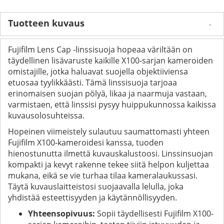
Tuotteen kuvaus
Fujifilm Lens Cap -linssisuoja hopeaa väriltään on
täydellinen lisävaruste kaikille X100-sarjan kameroiden
omistajille, jotka haluavat suojella objektiiviensa
etuosaa tyylikkäästi. Tämä linssisuoja tarjoaa
erinomaisen suojan pölyä, likaa ja naarmuja vastaan,
varmistaen, että linssisi pysyy huippukunnossa kaikissa
kuvausolosuhteissa.
Hopeinen viimeistely sulautuu saumattomasti yhteen
Fujifilm X100-kameroidesi kanssa, tuoden
hienostunutta ilmettä kuvauskalustoosi. Linssinsuojan
kompakti ja kevyt rakenne tekee siitä helpon kuljettaa
mukana, eikä se vie turhaa tilaa kameralaukussasi.
Täytä kuvauslaitteistosi suojaavalla lelulla, joka
yhdistää esteettisyyden ja käytännöllisyyden.
Yhteensopivuus:
Sopii täydellisesti Fujifilm X100-