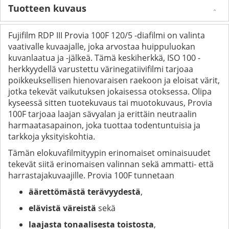
Tuotteen kuvaus
Fujifilm RDP III Provia 100F 120/5 -diafilmi on valinta
vaativalle kuvaajalle, joka arvostaa huippuluokan
kuvanlaatua ja -jälkeä. Tämä keskiherkkä, ISO 100 -
herkkyydellä varustettu värinegatiivifilmi tarjoaa
poikkeuksellisen hienovaraisen raekoon ja eloisat värit,
jotka tekevät vaikutuksen jokaisessa otoksessa. Olipa
kyseessä sitten tuotekuvaus tai muotokuvaus, Provia
100F tarjoaa laajan sävyalan ja erittäin neutraalin
harmaatasapainon, joka tuottaa todentuntuisia ja
tarkkoja yksityiskohtia.
Tämän elokuvafilmityypin erinomaiset ominaisuudet
tekevät siitä erinomaisen valinnan sekä ammatti- että
harrastajakuvaajille. Provia 100F tunnetaan
äärettömästä terävyydestä
,
elävistä väreistä
sekä
laajasta tonaalisesta toistosta
,