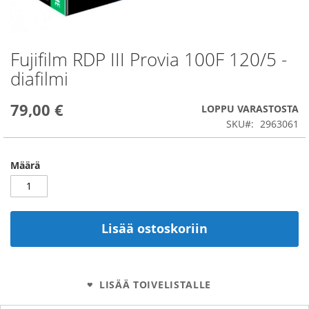
Fujifilm RDP III Provia 100F 120/5 -
Skip
to
diafilmi
the
beginning
79,00 €
of
LOPPU VARASTOSTA
the
SKU
2963061
images
gallery
Määrä
Lisää ostoskoriin
LISÄÄ TOIVELISTALLE