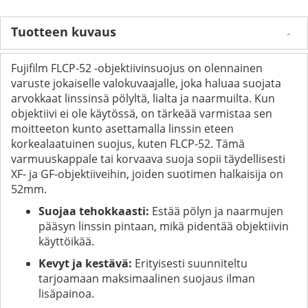
Tuotteen kuvaus
Fujifilm FLCP-52 -objektiivinsuojus on olennainen
varuste jokaiselle valokuvaajalle, joka haluaa suojata
arvokkaat linssinsä pölyltä, lialta ja naarmuilta. Kun
objektiivi ei ole käytössä, on tärkeää varmistaa sen
moitteeton kunto asettamalla linssin eteen
korkealaatuinen suojus, kuten FLCP-52. Tämä
varmuuskappale tai korvaava suoja sopii täydellisesti
XF- ja GF-objektiiveihin, joiden suotimen halkaisija on
52mm.
Suojaa tehokkaasti:
Estää pölyn ja naarmujen
pääsyn linssin pintaan, mikä pidentää objektiivin
käyttöikää.
Kevyt ja kestävä:
Erityisesti suunniteltu
tarjoamaan maksimaalinen suojaus ilman
lisäpainoa.