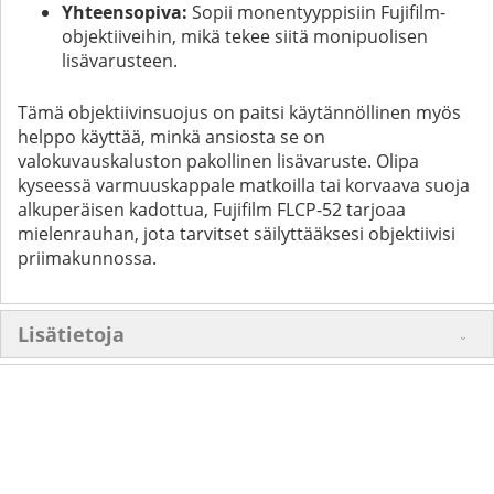
Yhteensopiva:
Sopii monentyyppisiin Fujifilm-
objektiiveihin, mikä tekee siitä monipuolisen
lisävarusteen.
Tämä objektiivinsuojus on paitsi käytännöllinen myös
helppo käyttää, minkä ansiosta se on
valokuvauskaluston pakollinen lisävaruste. Olipa
kyseessä varmuuskappale matkoilla tai korvaava suoja
alkuperäisen kadottua, Fujifilm FLCP-52 tarjoaa
mielenrauhan, jota tarvitset säilyttääksesi objektiivisi
priimakunnossa.
Lisätietoja