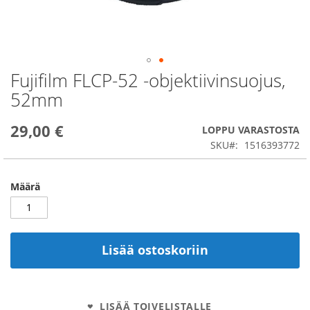
Fujifilm FLCP-52 -objektiivinsuojus,
Skip
to
52mm
the
beginning
29,00 €
of
LOPPU VARASTOSTA
the
SKU
1516393772
images
gallery
Määrä
Lisää ostoskoriin
LISÄÄ TOIVELISTALLE