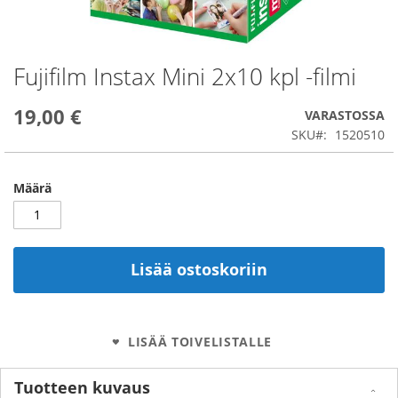
Fujifilm Instax Mini 2x10 kpl -filmi
Skip
to
the
19,00 €
VARASTOSSA
beginning
SKU
1520510
of
the
images
Määrä
gallery
Lisää ostoskoriin
LISÄÄ TOIVELISTALLE
Tuotteen kuvaus