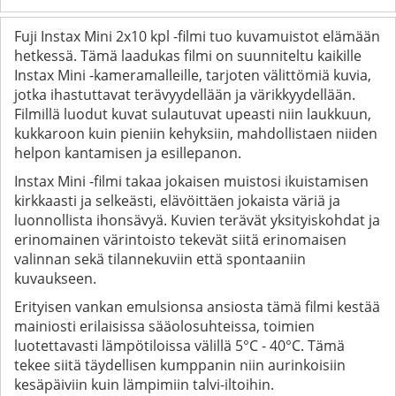
Fuji Instax Mini 2x10 kpl -filmi tuo kuvamuistot elämään
hetkessä. Tämä laadukas filmi on suunniteltu kaikille
Instax Mini -kameramalleille, tarjoten välittömiä kuvia,
jotka ihastuttavat terävyydellään ja värikkyydellään.
Filmillä luodut kuvat sulautuvat upeasti niin laukkuun,
kukkaroon kuin pieniin kehyksiin, mahdollistaen niiden
helpon kantamisen ja esillepanon.
Instax Mini -filmi takaa jokaisen muistosi ikuistamisen
kirkkaasti ja selkeästi, elävöittäen jokaista väriä ja
luonnollista ihonsävyä. Kuvien terävät yksityiskohdat ja
erinomainen värintoisto tekevät siitä erinomaisen
valinnan sekä tilannekuviin että spontaaniin
kuvaukseen.
Erityisen vankan emulsionsa ansiosta tämä filmi kestää
mainiosti erilaisissa sääolosuhteissa, toimien
luotettavasti lämpötiloissa välillä 5°C - 40°C. Tämä
tekee siitä täydellisen kumppanin niin aurinkoisiin
kesäpäiviin kuin lämpimiin talvi-iltoihin.