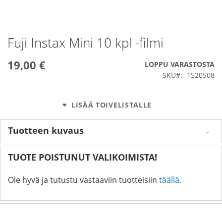
Fuji Instax Mini 10 kpl -filmi
Skip
to
the
19,00 €
LOPPU VARASTOSTA
beginning
SKU
1520508
of
the
images
LISÄÄ TOIVELISTALLE
gallery
Tuotteen kuvaus
TUOTE POISTUNUT VALIKOIMISTA!
Ole hyvä ja tutustu vastaaviin tuotteisiin
täällä.