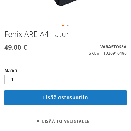
Fenix ARE-A4 -laturi
Skip
to
the
49,00 €
VARASTOSSA
beginning
SKU
1020910486
of
the
images
Määrä
gallery
Lisää ostoskoriin
LISÄÄ TOIVELISTALLE