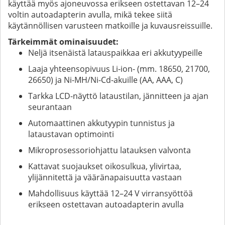
käyttää myös ajoneuvossa erikseen ostettavan 12–24
voltin autoadapterin avulla, mikä tekee siitä
käytännöllisen varusteen matkoille ja kuvausreissuille.
Tärkeimmät ominaisuudet:
Neljä itsenäistä latauspaikkaa eri akkutyypeille
Laaja yhteensopivuus Li-ion- (mm. 18650, 21700,
26650) ja Ni-MH/Ni-Cd-akuille (AA, AAA, C)
Tarkka LCD-näyttö lataustilan, jännitteen ja ajan
seurantaan
Automaattinen akkutyypin tunnistus ja
lataustavan optimointi
Mikroprosessoriohjattu latauksen valvonta
Kattavat suojaukset oikosulkua, ylivirtaa,
ylijännitettä ja vääränapaisuutta vastaan
Mahdollisuus käyttää 12–24 V virransyöttöä
erikseen ostettavan autoadapterin avulla