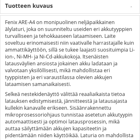
Tuotteen kuvaus
Fenix ARE-A4 on monipuolinen neljäpaikkainen
älylaturi, joka on suunniteltu useiden eri akkutyyppien
turvalliseen ja tehokkaaseen lataamiseen. Laite
soveltuu erinomaisesti niin vaativalle harrastajalle kuin
ammattikäyttöön, sillä se tukee laajasti suosituimpia Li-
ion-, Ni-MH- ja Ni-Cd-akkukokoja. Itsenäisten
latausväylien ansiosta jokainen akku ladataan ja
valvotaan yksilöllisesti, mikä mahdollistaa eri
tyyppisten ja eri varaustilassa olevien akkujen
lataamisen samanaikaisesti.
Selkeä nestekidenäyttö välittää reaaliaikaista tietoa
latauksen edistymisestä, jännitteestä ja latausajasta
kullekin kanavalle erikseen. Sisäänrakennettu
mikroprosessoriohjaus tunnistaa asetetun akkutyypin
automaattisesti ja optimoi latausprosessin, mikä
auttaa säilyttämään akkujen kapasiteetin ja
pidentämään niiden käyttöikää. Laturia on mahdollista