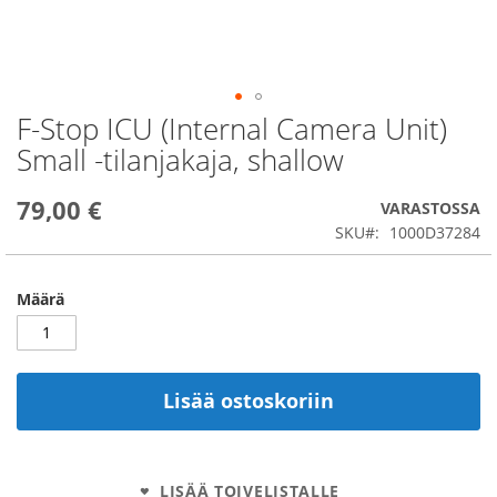
F-Stop ICU (Internal Camera Unit)
Skip
to
Small -tilanjakaja, shallow
the
beginning
79,00 €
of
VARASTOSSA
the
SKU
1000D37284
images
gallery
Määrä
Lisää ostoskoriin
LISÄÄ TOIVELISTALLE