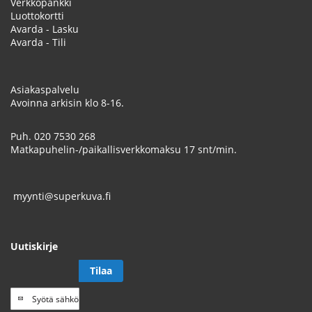
Verkkopankki
Luottokortti
Avarda - Lasku
Avarda - Tili
Asiakaspalvelu
Avoinna arkisin klo 8-16.
Puh.
020 7530 268
Matkapuhelin-/paikallisverkkomaksu 17 snt/min.
myynti@superkuva.fi
Uutiskirje
Tilaa
Tilaa
uutiskirje