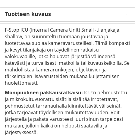
Tuotteen kuvaus
F-Stop ICU (Internal Camera Unit) Small -tilanjakaja,
shallow, on suunniteltu tuomaan joustavaa ja
luotettavaa suojaa kameravarusteillesi. Tämä kompakti
ja kevyt tilanjakaja on täydellinen ratkaisu
valokuvaajille, jotka haluavat järjestää välineensä
kätevästi ja turvallisesti matkoilla tai kuvauskeikoilla. Se
mahdollistaa kamerarunkojen, objektiivien ja
tärkeimpien lisävarusteiden mukana kuljettamisen
huolettomasti.
Monipuolinen pakkausratkaisu:
ICU:n pehmustettu
ja mikrokuituvuorattu sisätila sisältää irrotettavat,
pehmustetut tarranauhalla kiinnitettävät väliseinät,
jotka tarjoavat täydellisen mukautettavuuden. Voit
järjestellä ja pakata varusteesi juuri sinun tarpeidesi
mukaan, jolloin kaikki on helposti saatavilla ja
järjestyksessä.