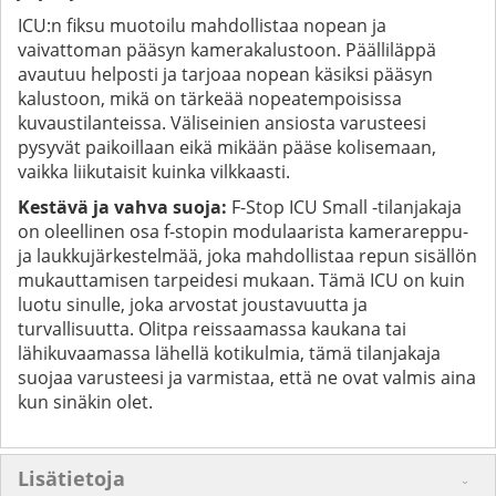
ICU:n fiksu muotoilu mahdollistaa nopean ja
vaivattoman pääsyn kamerakalustoon. Päälliläppä
avautuu helposti ja tarjoaa nopean käsiksi pääsyn
kalustoon, mikä on tärkeää nopeatempoisissa
kuvaustilanteissa. Väliseinien ansiosta varusteesi
pysyvät paikoillaan eikä mikään pääse kolisemaan,
vaikka liikutaisit kuinka vilkkaasti.
Kestävä ja vahva suoja:
F-Stop ICU Small -tilanjakaja
on oleellinen osa f-stopin modulaarista kamerareppu-
ja laukkujärkestelmää, joka mahdollistaa repun sisällön
mukauttamisen tarpeidesi mukaan. Tämä ICU on kuin
luotu sinulle, joka arvostat joustavuutta ja
turvallisuutta. Olitpa reissaamassa kaukana tai
lähikuvaamassa lähellä kotikulmia, tämä tilanjakaja
suojaa varusteesi ja varmistaa, että ne ovat valmis aina
kun sinäkin olet.
Lisätietoja