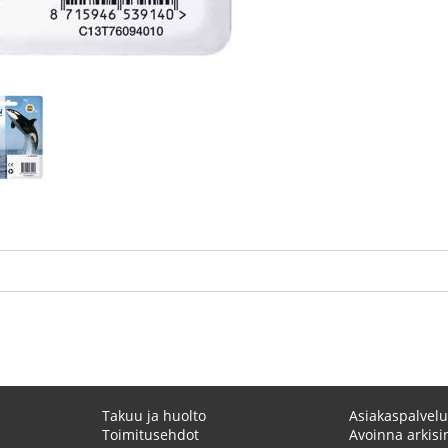
Takuu ja huolto
Asiakaspalvelu
Toimitusehdot
Avoinna arkisin