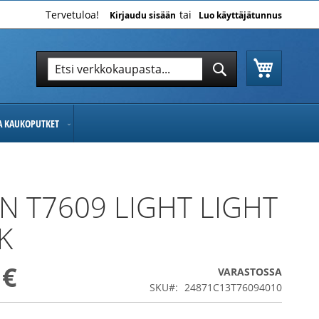
Tervetuloa!
Kirjaudu sisään
Luo käyttäjätunnus
Ostoskor
Hae
Hae
JA KAUKOPUTKET
N T7609 LIGHT LIGHT
K
 €
VARASTOSSA
SKU
24871C13T76094010