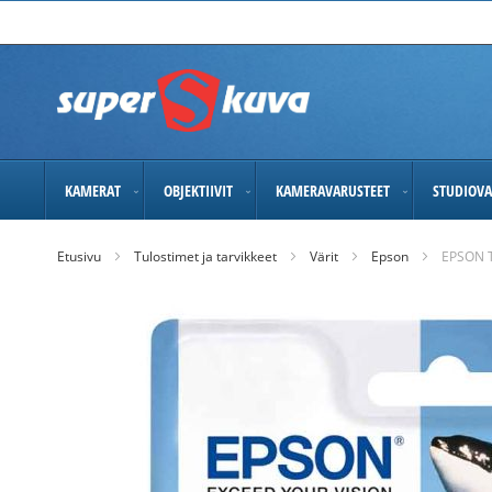
Skip
to
Content
KAMERAT
OBJEKTIIVIT
KAMERAVARUSTEET
STUDIOVA
Etusivu
Tulostimet ja tarvikkeet
Värit
Epson
EPSON 
Skip
to
the
end
of
the
images
gallery