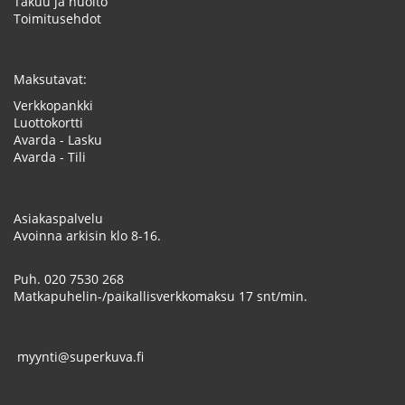
Takuu ja huolto
Toimitusehdot
Maksutavat:
Verkkopankki
Luottokortti
Avarda - Lasku
Avarda - Tili
Asiakaspalvelu
Avoinna arkisin klo 8-16.
Puh.
020 7530 268
Matkapuhelin-/paikallisverkkomaksu 17 snt/min.
myynti@superkuva.fi