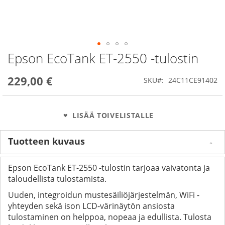
Epson EcoTank ET-2550 -tulostin
Skip
to
the
229,00 €
SKU
24C11CE91402
beginning
of
the
images
LISÄÄ TOIVELISTALLE
gallery
Tuotteen kuvaus
Epson EcoTank ET-2550 -tulostin tarjoaa vaivatonta ja
taloudellista tulostamista.
Uuden, integroidun mustesäiliöjärjestelmän, WiFi -
yhteyden sekä ison LCD-värinäytön ansiosta
tulostaminen on helppoa, nopeaa ja edullista. Tulosta