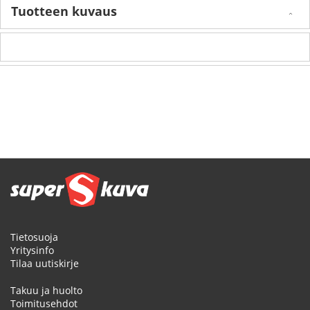
Tuotteen kuvaus
Tietosuoja
Yritysinfo
Tilaa uutiskirje
Takuu ja huolto
Toimitusehdot