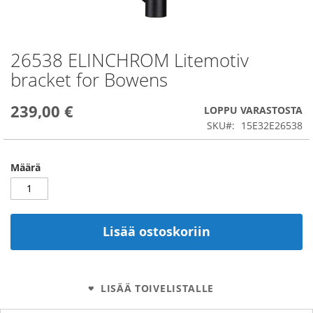
26538 ELINCHROM Litemotiv
Skip
to
bracket for Bowens
the
beginning
239,00 €
of
LOPPU VARASTOSTA
the
SKU
15E32E26538
images
gallery
Määrä
Lisää ostoskoriin
LISÄÄ TOIVELISTALLE