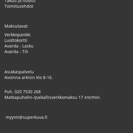
Takuu ja huolto
Toimitusehdot
Maksutavat:
Verkkopankki
Luottokortti
Avarda - Lasku
Avarda - Tili
Asiakaspalvelu
Avoinna arkisin klo 8-16.
Puh.
020 7530 268
Matkapuhelin-/paikallisverkkomaksu 17 snt/min.
myynti@superkuva.fi