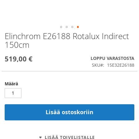
Elinchrom E26188 Rotalux Indirect
Skip
to
150cm
the
beginning
519,00 €
of
LOPPU VARASTOSTA
the
SKU
15E32E26188
images
gallery
Määrä
Lisää ostoskoriin
LISÄÄ TOIVELISTALLE