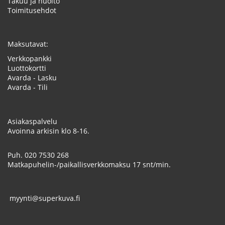
Takuu ja huolto
Toimitusehdot
Maksutavat:
Verkkopankki
Luottokortti
Avarda - Lasku
Avarda - Tili
Asiakaspalvelu
Avoinna arkisin klo 8-16.
Puh.
020 7530 268
Matkapuhelin-/paikallisverkkomaksu 17 snt/min.
myynti@superkuva.fi