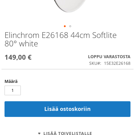
Elinchrom E26168 44cm Softlite
Skip
to
80° white
the
beginning
149,00 €
of
LOPPU VARASTOSTA
the
SKU
15E32E26168
images
gallery
Määrä
Lisää ostoskoriin
LISÄÄ TOIVELISTALLE