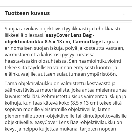
Tuotteen kuvaus
Suojaa arvokas objektiivisi tyylikkäästi ja tehokkaasti
liikkeellä ollessasi.
easyCover Lens Bag -
objektiivilaukku 8.5 x 13 cm, Camouflage
tarjoaa
erinomaisen suojan iskuja, pölyä ja kosteutta vastaan,
varmistaen että kalustosi pysyy turvassa
haastavissakin olosuhteissa. Sen naamiointikuviointi
tekee siitä täydellisen valinnan erityisesti luonto- ja
eläinkuvaajille, auttaen sulautumaan ympäristöön.
Tämä objektiivilaukku on valmistettu kestävästä ja
säänkestävästä materiaalista, joka antaa mielenrauhaa
kuvausretkilläsi. Pehmustettu sisus vaimentaa iskuja ja
kolhuja, kun taas kätevä koko (8.5 x 13 cm) tekee siitä
sopivan monille yleisimmille objektiiveille, kuten
pienemmille zoom-objektiiveille tai kiinteäpolttovälisille
objektiiveille. easyCover Lens Bag -objektiivilaukku on
kevyt ja helppo kuljettaa mukana, tarjoten nopean