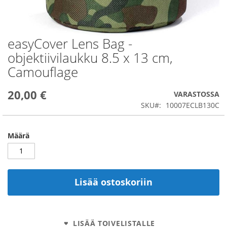
easyCover Lens Bag -
Skip
to
objektiivilaukku 8.5 x 13 cm,
the
Camouflage
beginning
of
the
20,00 €
VARASTOSSA
images
SKU
10007ECLB130C
gallery
Määrä
Lisää ostoskoriin
LISÄÄ TOIVELISTALLE