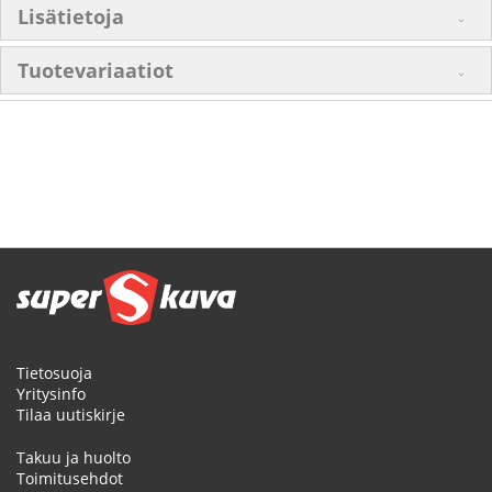
Lisätietoja
Tuotevariaatiot
Tietosuoja
Yritysinfo
Tilaa uutiskirje
Takuu ja huolto
Toimitusehdot