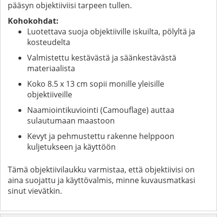
pääsyn objektiiviisi tarpeen tullen.
Kohokohdat:
Luotettava suoja objektiiville iskuilta, pölyltä ja
kosteudelta
Valmistettu kestävästä ja säänkestävästä
materiaalista
Koko 8.5 x 13 cm sopii monille yleisille
objektiiveille
Naamiointikuviointi (Camouflage) auttaa
sulautumaan maastoon
Kevyt ja pehmustettu rakenne helppoon
kuljetukseen ja käyttöön
Tämä objektiivilaukku varmistaa, että objektiivisi on
aina suojattu ja käyttövalmis, minne kuvausmatkasi
sinut vievätkin.