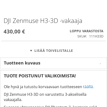
DJI Zenmuse H3-3D -vakaaja
Skip
to
the
430,00 €
LOPPU VARASTOSTA
beginning
SKU
111H33D
of
the
images
LISÄÄ TOIVELISTALLE
gallery
Tuotteen kuvaus
TUOTE POISTUNUT VALIKOIMISTA!
Ole hyvä ja tutustu korvaavaan tuotteeseen
täällä.
DJI Zenmuse H3-3D on varustettu 3-akselisella
vakaajalla.