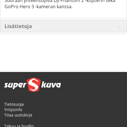
Suoraan yhteensopiva DJI Phantom 2 -kopterin sekä
GoPro Hero 3 -kameran kanssa.
Lisätietoja
Tietosuoja
Yritysinfo
Tilaa uutiskirje
Takuu ja huolto