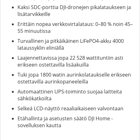
Kaksi SDC-porttia DJI-dronejen pikalataukseen ja
lisätarvikkeille
Erittäin nopea verkkovirtalataus: 0–80 % noin 45–
55 minuutissa
Turvallinen ja pitkäikäinen LiFePO4-akku 4000
lataussyklin eliniällä
Laajennettavissa jopa 22 528 wattituntiin asti
erikseen ostettavilla lisäakuilla
Tuki jopa 1800 watin aurinkolataukselle erikseen
ostettavilla aurinkopaneeleilla
Automaattinen UPS-toiminto suojaa laitteita
sähkökatkoilta
Selkeä LCD-näyttö reaaliaikaiseen valvontaan
Etähallinta ja asetusten säätö DJI Home -
sovelluksen kautta