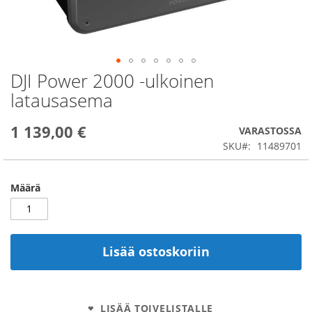
DJI Power 2000 -ulkoinen
Skip
to
latausasema
the
beginning
1 139,00 €
of
VARASTOSSA
the
SKU
11489701
images
gallery
Määrä
Lisää ostoskoriin
LISÄÄ TOIVELISTALLE