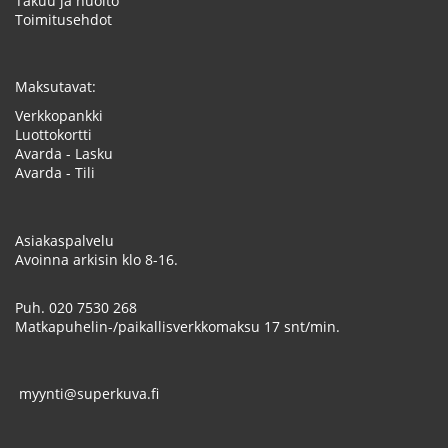
Takuu ja huolto
Toimitusehdot
Maksutavat:
Verkkopankki
Luottokortti
Avarda - Lasku
Avarda - Tili
Asiakaspalvelu
Avoinna arkisin klo 8-16.
Puh.
020 7530 268
Matkapuhelin-/paikallisverkkomaksu 17 snt/min.
myynti@superkuva.fi