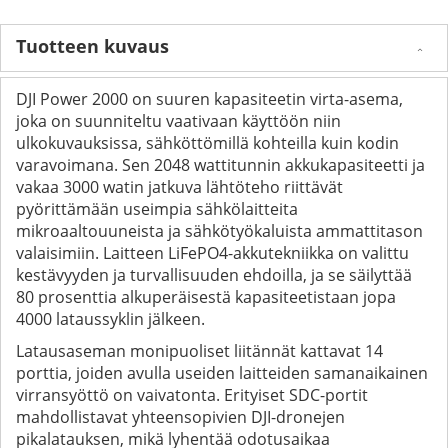
Tuotteen kuvaus
DJI Power 2000 on suuren kapasiteetin virta-asema,
joka on suunniteltu vaativaan käyttöön niin
ulkokuvauksissa, sähköttömillä kohteilla kuin kodin
varavoimana. Sen 2048 wattitunnin akkukapasiteetti ja
vakaa 3000 watin jatkuva lähtöteho riittävät
pyörittämään useimpia sähkölaitteita
mikroaaltouuneista ja sähkötyökaluista ammattitason
valaisimiin. Laitteen LiFePO4-akkutekniikka on valittu
kestävyyden ja turvallisuuden ehdoilla, ja se säilyttää
80 prosenttia alkuperäisestä kapasiteetistaan jopa
4000 lataussyklin jälkeen.
Latausaseman monipuoliset liitännät kattavat 14
porttia, joiden avulla useiden laitteiden samanaikainen
virransyöttö on vaivatonta. Erityiset SDC-portit
mahdollistavat yhteensopivien DJI-dronejen
pikalatauksen, mikä lyhentää odotusaikaa