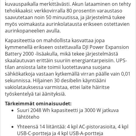
kuvauspaikalla merkittävästi. Akun lataaminen on tehty
tehokkaaksi: verkkovirralla 80 prosentin varaustaso
saavutetaan noin 50 minuutissa, ja järjestelmä tukee
myös voimakasta aurinkolatausta erikseen ostettavien
aurinkopaneelien avulla.
Kapasiteettia on mahdollista kasvattaa jopa
kymmenellä erikseen ostettavalla DJI Power Expansion
Battery 2000 -lisäakulla, mikä tekee järjestelmästä
skaalautuvan erittäin suuriin energiantarpeisiin. UPS-
tilan ansiosta laite toimii luotettavana suojana
sähkökatkoja vastaan kytkemällä virran päälle vain 0,01
sekunnissa. Hiljainen 30 desibelin käyntiääni
vakiolatauksessa varmistaa, ettei laite häiritse
työskentelyä tai äänityksiä.
Tärkeimmät ominaisuudet:
Suuri 2048 Wh kapasiteetti ja 3000 W jatkuva
lähtöteho
Yhteensä 14 liitäntää: 4 kpl AC-pistorasioita, 4 kpl
USB-C-portteja ja 4 kpl USB-A-portteja