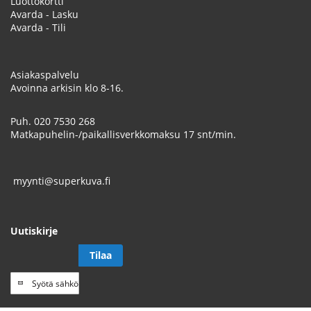
Luottokortti
Avarda - Lasku
Avarda - Tili
Asiakaspalvelu
Avoinna arkisin klo 8-16.
Puh.
020 7530 268
Matkapuhelin-/paikallisverkkomaksu 17 snt/min.
myynti@superkuva.fi
Uutiskirje
Tilaa
Tilaa
uutiskirje