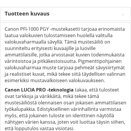
Tuotteen kuvaus
Canon PFI-1000 PGY -mustekasetti tarjoaa erinomaista
laatua valokuvien tulostamiseen huolella valitulla
valokuvaharmaalla sävyllä. Tämä mustesäiliö on
suunniteltu erityisesti kuvaajille ja luoville
ammattilaisille, jotka arvostavat kuvien todenmukaista
värintoistoa ja pitkäkestoisuutta. Pigmenttipohjainen
valokuvaharmaa muste tarjoaa pehmeät sävysiirtymät
ja realistiset kuvat, mikä tekee siitä täydellisen valinnan
esimerkiksi mustavalkoiseen valokuvaukseen.
Canon LUCIA PRO -teknologia
takaa, että tulosteet
ovat tarkkoja ja värikkäitä, mikä tekee tämä
mustesäiliöstä olennaisen osan jokaisen ammattilaisen
työkalupakkia. Edistyksellinen värinhallinta varmistaa
myös, että jokainen tuloste on identtinen näytöllä
nähtyjen värien kanssa, joten voit luottaa täysin siihen,
että lopputulos vastaa visiotasi.