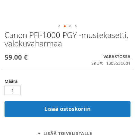
Canon PFI-1000 PGY -mustekasetti,
Skip
to
valokuvaharmaa
the
beginning
59,00 €
of
VARASTOSSA
the
SKU
130553C001
images
gallery
Määrä
Lisää ostoskoriin
LISÄÄ TOIVELISTALLE