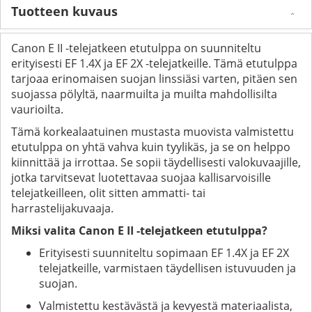
Tuotteen kuvaus
Canon E II -telejatkeen etutulppa on suunniteltu
erityisesti EF 1.4X ja EF 2X -telejatkeille. Tämä etutulppa
tarjoaa erinomaisen suojan linssiäsi varten, pitäen sen
suojassa pölyltä, naarmuilta ja muilta mahdollisilta
vaurioilta.
Tämä korkealaatuinen mustasta muovista valmistettu
etutulppa on yhtä vahva kuin tyylikäs, ja se on helppo
kiinnittää ja irrottaa. Se sopii täydellisesti valokuvaajille,
jotka tarvitsevat luotettavaa suojaa kallisarvoisille
telejatkeilleen, olit sitten ammatti- tai
harrastelijakuvaaja.
Miksi valita Canon E II -telejatkeen etutulppa?
Erityisesti suunniteltu sopimaan EF 1.4X ja EF 2X
telejatkeille, varmistaen täydellisen istuvuuden ja
suojan.
Valmistettu kestävästä ja kevyestä materiaalista,