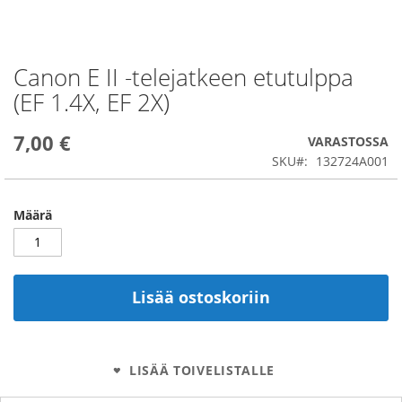
Canon E II -telejatkeen etutulppa
Skip
to
(EF 1.4X, EF 2X)
the
beginning
7,00 €
of
VARASTOSSA
the
SKU
132724A001
images
gallery
Määrä
Lisää ostoskoriin
LISÄÄ TOIVELISTALLE