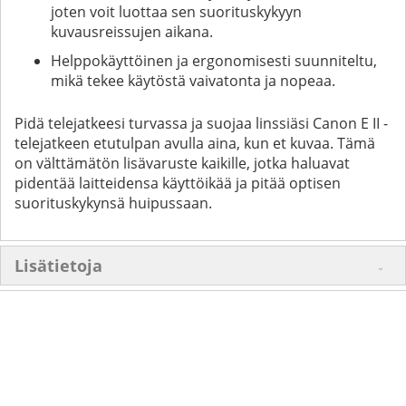
joten voit luottaa sen suorituskykyyn
kuvausreissujen aikana.
Helppokäyttöinen ja ergonomisesti suunniteltu,
mikä tekee käytöstä vaivatonta ja nopeaa.
Pidä telejatkeesi turvassa ja suojaa linssiäsi Canon E II -
telejatkeen etutulpan avulla aina, kun et kuvaa. Tämä
on välttämätön lisävaruste kaikille, jotka haluavat
pidentää laitteidensa käyttöikää ja pitää optisen
suorituskykynsä huipussaan.
Lisätietoja