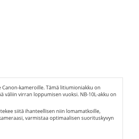
lle Canon-kameroille. Tämä litiumioniakku on
e jää väliin virran loppumisen vuoksi. NB-10L-akku on
kee siitä ihanteellisen niin lomamatkoille,
 kameraasi, varmistaa optimaalisen suorituskyvyn