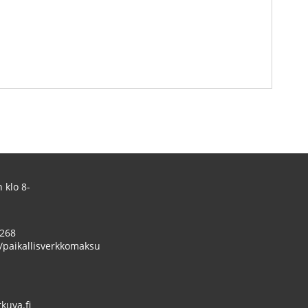
 klo 8-
 268
/paikallisverkkomaksu
uva.fi