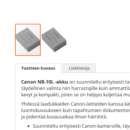
Skip
to
Tuotteen kuvaus
Lisätietoja
the
beginning
of
Canon NB-10L -akku
on suunniteltu erityisesti t
the
täydellinen valinta niin harrastajille kuin ammattil
images
kevyt ja kompakti, joten se on helppo kuljettaa muk
gallery
Yhdessä laadukkaiden Canon-laitteiden kanssa käyt
luontokuvaukseen kuin tapahtumien dokumentoin
ja pidentää kuvausaikaa ilman häiriöitä.
Suunniteltu erityisesti Canon-kameroille, tä