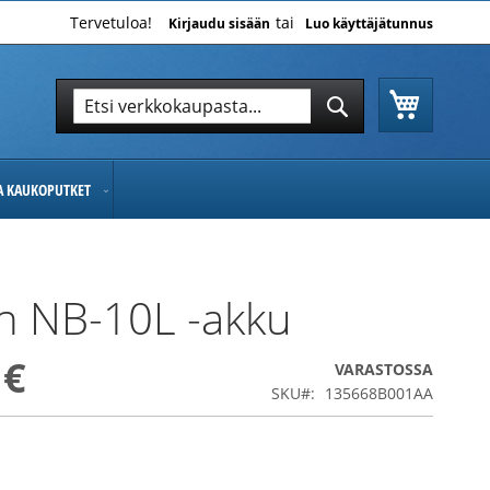
Tervetuloa!
Kirjaudu sisään
Luo käyttäjätunnus
Ostoskor
Hae
Hae
JA KAUKOPUTKET
n NB-10L -akku
 €
VARASTOSSA
SKU
135668B001AA