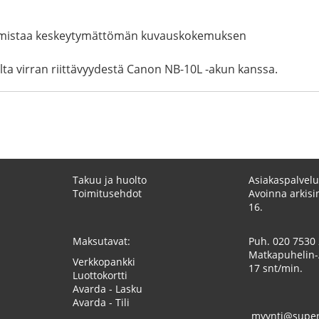
varmistaa keskeytymättömän kuvauskokemuksen
ta virran riittävyydestä Canon NB-10L -akun kanssa.
Takuu ja huolto
Asiakaspalvelu
Toimitusehdot
Avoinna arkisin
16.
Maksutavat:
Puh.
020 7530
Matkapuhelin-
Verkkopankki
17 snt/min.
Luottokortti
Avarda - Lasku
Avarda - Tili
myynti@superk