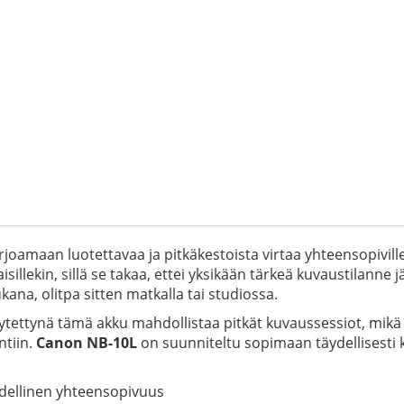
arjoamaan luotettavaa ja pitkäkestoista virtaa yhteensopivi
aisillekin, sillä se takaa, ettei yksikään tärkeä kuvaustilann
ana, olitpa sitten matkalla tai studiossa.
ettynä tämä akku mahdollistaa pitkät kuvaussessiot, mikä te
tiin.
Canon NB-10L
on suunniteltu sopimaan täydellisesti
ydellinen yhteensopivuus