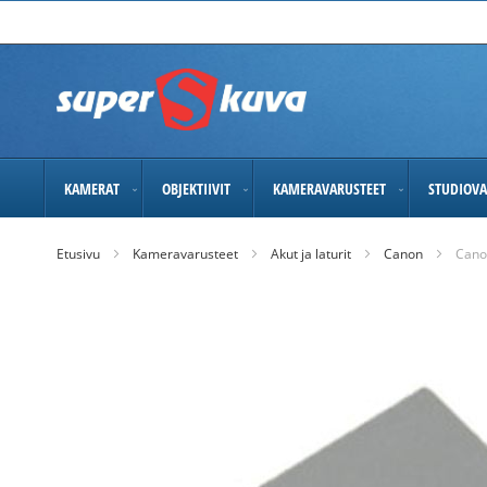
Skip
to
Content
KAMERAT
OBJEKTIIVIT
KAMERAVARUSTEET
STUDIOVA
Etusivu
Kameravarusteet
Akut ja laturit
Canon
Cano
Skip
to
the
end
of
the
images
gallery