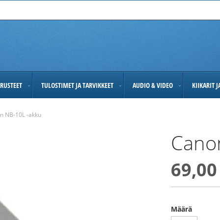
RUSTEET
TULOSTIMET JA TARVIKKEET
AUDIO & VIDEO
KIIKARIT 
n NB-10L -akku
Cano
69,00
Määrä