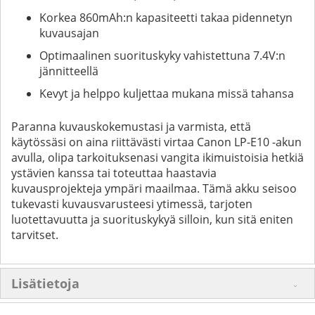
Korkea 860mAh:n kapasiteetti takaa pidennetyn
kuvausajan
Optimaalinen suorituskyky vahistettuna 7.4V:n
jännitteellä
Kevyt ja helppo kuljettaa mukana missä tahansa
Paranna kuvauskokemustasi ja varmista, että
käytössäsi on aina riittävästi virtaa Canon LP-E10 -akun
avulla, olipa tarkoituksenasi vangita ikimuistoisia hetkiä
ystävien kanssa tai toteuttaa haastavia
kuvausprojekteja ympäri maailmaa. Tämä akku seisoo
tukevasti kuvausvarusteesi ytimessä, tarjoten
luotettavuutta ja suorituskykyä silloin, kun sitä eniten
tarvitset.
Lisätietoja