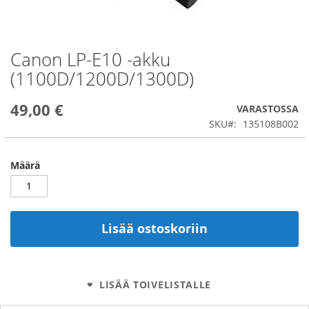
Canon LP-E10 -akku
Skip
to
(1100D/1200D/1300D)
the
beginning
49,00 €
of
VARASTOSSA
the
SKU
135108B002
images
gallery
Määrä
Lisää ostoskoriin
LISÄÄ TOIVELISTALLE