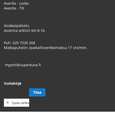
Avarda - Lasku
Avarda - Tili
Asiakaspalvelu
Avoinna arkisin klo 8-16.
Puh.
020 7530 268
Matkapuhelin-/paikallisverkkomaksu 17 snt/min.
myynti@superkuva.fi
Uutiskirje
Tilaa
Tilaa
uutiskirje
// Track a page view, by UPI