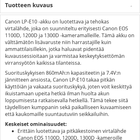
Tuotteen kuvaus
Canon LP-E10 -akku on luotettava ja tehokas
virtalähde, joka on suunniteltu erityisesti Canon EOS
1100D, 1200D ja 1300D -kameramalleille. Tämä akku on
välttämätön lisävaruste niin harrastajille kuin
ammattilaisillekin, jotka haluavat pidentää
kuvaussessioitaan ja varmistaa keskeytyksettömän
virransyötön kaikissa tilanteissa.
Suorituskykyisen 860mAh:n kapasiteetin ja 7.4V:n
jännitteen ansiosta, Canon LP-E10 takaa pitkän
käyttöiän ja vakaata suorituskykyä, joten voit keskittyä
ikuistamaan upeita hetkiä ilman huolta akun
loppumisesta ratkaisevalla hetkellä. Tämä tekee siitä
täydellisen kumppanin sekä paikalliseen kuvaamiseen
että kaukomaille suuntautuviin seikkailuihin.
Keskeiset ominaisuudet:
Erittäin luotettava ja pitkäkestoinen virtalähde
Canon EOS 1100D, 1200D, 1300D -kameroille