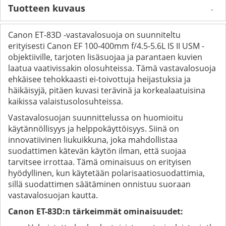
Tuotteen kuvaus
Canon ET-83D -vastavalosuoja on suunniteltu
erityisesti Canon EF 100-400mm f/4.5-5.6L IS II USM -
objektiiville, tarjoten lisäsuojaa ja parantaen kuvien
laatua vaativissakin olosuhteissa. Tämä vastavalosuoja
ehkäisee tehokkaasti ei-toivottuja heijastuksia ja
häikäisyjä, pitäen kuvasi terävinä ja korkealaatuisina
kaikissa valaistusolosuhteissa.
Vastavalosuojan suunnittelussa on huomioitu
käytännöllisyys ja helppokäyttöisyys. Siinä on
innovatiivinen liukuikkuna, joka mahdollistaa
suodattimen kätevän käytön ilman, että suojaa
tarvitsee irrottaa. Tämä ominaisuus on erityisen
hyödyllinen, kun käytetään polarisaatiosuodattimia,
sillä suodattimen säätäminen onnistuu suoraan
vastavalosuojan kautta.
Canon ET-83D:n tärkeimmät ominaisuudet: