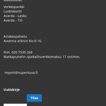
Verkkopankki
Luottokortti
Avarda - Lasku
Avarda - Tili
Asiakaspalvelu
Avoinna arkisin klo 8-16.
Puh.
020 7530 268
Matkapuhelin-/paikallisverkkomaksu 17 snt/min.
myynti@superkuva.fi
Uutiskirje
Tilaa
Tilaa