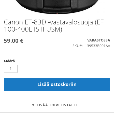
Canon ET-83D -vastavalosuoja (EF
Skip
to
100-400L IS II USM)
the
beginning
59,00 €
of
VARASTOSSA
the
SKU
139533B001AA
images
gallery
Määrä
Lisää ostoskoriin
LISÄÄ TOIVELISTALLE