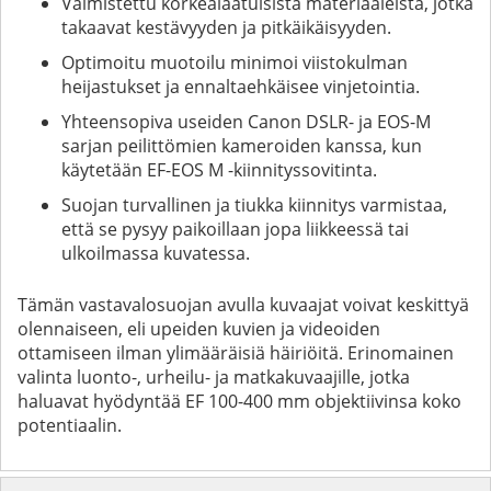
Valmistettu korkealaatuisista materiaaleista, jotka
takaavat kestävyyden ja pitkäikäisyyden.
Optimoitu muotoilu minimoi viistokulman
heijastukset ja ennaltaehkäisee vinjetointia.
Yhteensopiva useiden Canon DSLR- ja EOS-M
sarjan peilittömien kameroiden kanssa, kun
käytetään EF-EOS M -kiinnityssovitinta.
Suojan turvallinen ja tiukka kiinnitys varmistaa,
että se pysyy paikoillaan jopa liikkeessä tai
ulkoilmassa kuvatessa.
Tämän vastavalosuojan avulla kuvaajat voivat keskittyä
olennaiseen, eli upeiden kuvien ja videoiden
ottamiseen ilman ylimääräisiä häiriöitä. Erinomainen
valinta luonto-, urheilu- ja matkakuvaajille, jotka
haluavat hyödyntää EF 100-400 mm objektiivinsa koko
potentiaalin.