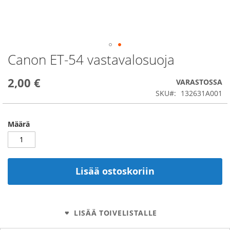
Canon ET-54 vastavalosuoja
Skip
to
the
2,00 €
VARASTOSSA
beginning
SKU
132631A001
of
the
images
Määrä
gallery
Lisää ostoskoriin
LISÄÄ TOIVELISTALLE