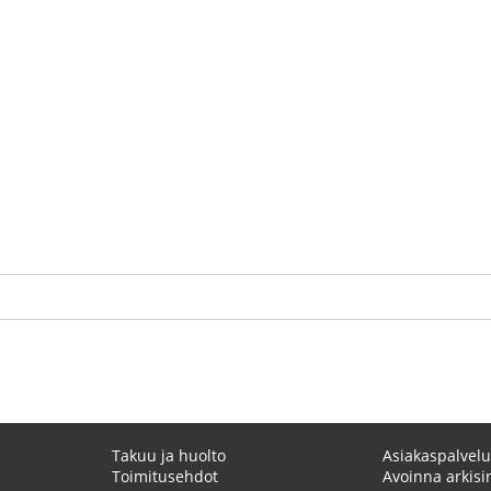
Takuu ja huolto
Asiakaspalvelu
Toimitusehdot
Avoinna arkisin