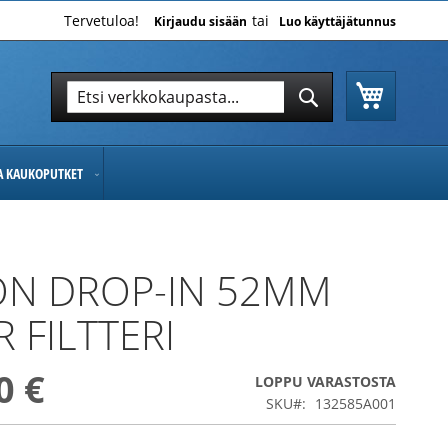
Tervetuloa!
Kirjaudu sisään
Luo käyttäjätunnus
Ostoskor
Hae
Hae
JA KAUKOPUTKET
N DROP-IN 52MM
R FILTTERI
0 €
LOPPU VARASTOSTA
SKU
132585A001