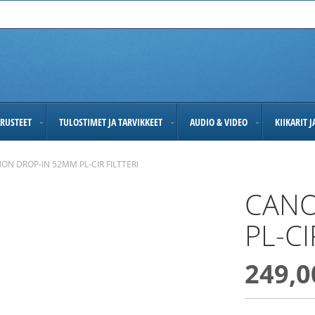
RUSTEET
TULOSTIMET JA TARVIKKEET
AUDIO & VIDEO
KIIKARIT 
ON DROP-IN 52MM PL-CIR FILTTERI
CANO
PL-CI
249,0