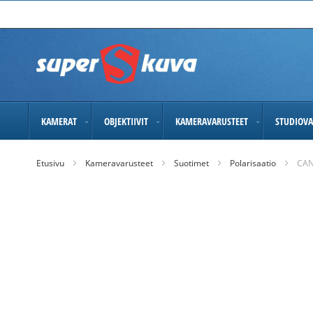
Skip
to
Content
KAMERAT
OBJEKTIIVIT
KAMERAVARUSTEET
STUDIOVA
Etusivu
Kameravarusteet
Suotimet
Polarisaatio
CAN
Skip
to
the
end
of
the
images
gallery