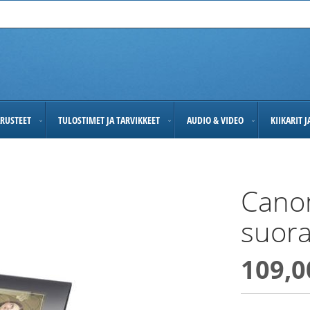
RUSTEET
TULOSTIMET JA TARVIKKEET
AUDIO & VIDEO
KIIKARIT 
Cano
suora
109,0