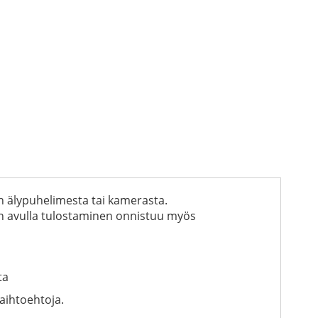
an älypuhelimesta tai kamerasta.
den avulla tulostaminen onnistuu myös
ta
aihtoehtoja.