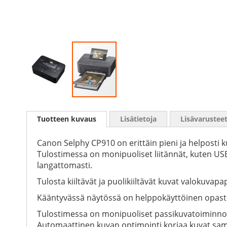
Skip
to
Tuotteen kuvaus
Lisätietoja
Lisävarustee
the
beginning
of
Canon Selphy CP910 on erittäin pieni ja helposti k
the
Tulostimessa on monipuoliset liitännät, kuten USB-
images
langattomasti.
gallery
Tulosta kiiltävät ja puolikiiltävät kuvat valokuvap
Kääntyvässä näytössä on helppokäyttöinen opastet
Tulostimessa on monipuoliset passikuvatoiminnot,
Automaattinen kuvan optimointi korjaa kuvat sam