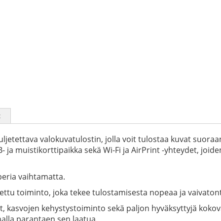
t
uljetettava valokuvatulostin, jolla voit tulostaa kuvat suora
 ja muistikorttipaikka sekä Wi-Fi ja AirPrint -yhteydet, joi
aperia vaihtamatta.
tu toiminto, joka tekee tulostamisesta nopeaa ja vaivaton
 kasvojen kehystystoiminto sekä paljon hyväksyttyjä kokov
alla parantaen sen laatua.