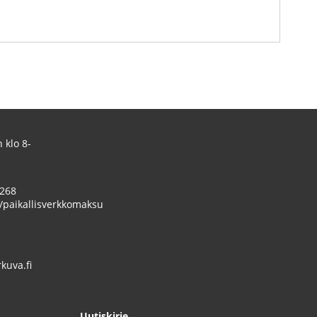
 klo 8-
 268
/paikallisverkkomaksu
uva.fi
Uutiskirje