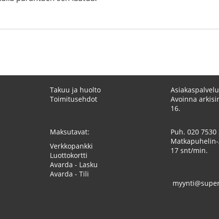
Takuu ja huolto
Asiakaspalvelu
Toimitusehdot
Avoinna arkisin
16.
Maksutavat:
Puh.
020 7530
Matkapuhelin-
Verkkopankki
17 snt/min.
Luottokortti
Avarda - Lasku
Avarda - Tili
myynti@superk