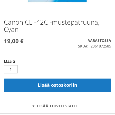
Canon CLI-42C -mustepatruuna,
Skip
to
Cyan
the
beginning
19,00 €
of
VARASTOSSA
the
SKU
2361872585
images
gallery
Määrä
Lisää ostoskoriin
LISÄÄ TOIVELISTALLE