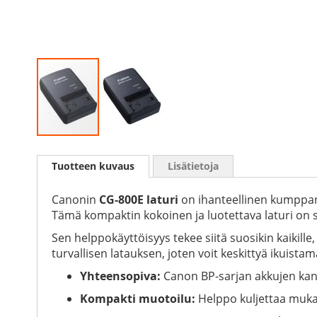
Skip
to
Tuotteen kuvaus
Lisätietoja
the
beginning
of
Canonin
CG-800E laturi
on ihanteellinen kumppani 
the
Tämä kompaktin kokoinen ja luotettava laturi on s
images
Sen helppokäyttöisyys tekee siitä suosikin kaikil
gallery
turvallisen latauksen, joten voit keskittyä ikuist
Yhteensopiva:
Canon BP-sarjan akkujen ka
Kompakti muotoilu:
Helppo kuljettaa muk