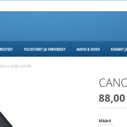
RUSTEET
TULOSTIMET JA TARVIKKEET
AUDIO & VIDEO
KIIKARIT 
N CG-800E LATURI
CANO
88,00
Määrä