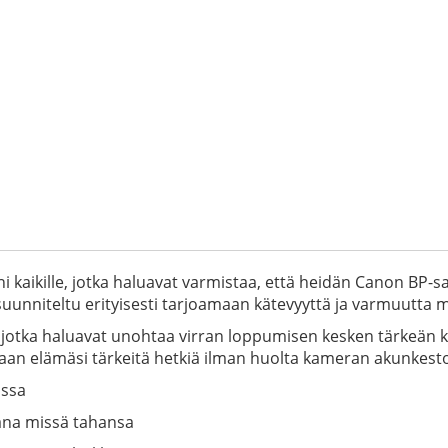
kaikille, jotka haluavat varmistaa, että heidän Canon BP-sa
uunniteltu erityisesti tarjoamaan kätevyyttä ja varmuutta ma
le, jotka haluavat unohtaa virran loppumisen kesken tärkeän
amaan elämäsi tärkeitä hetkiä ilman huolta kameran akunkest
nssa
ana missä tahansa