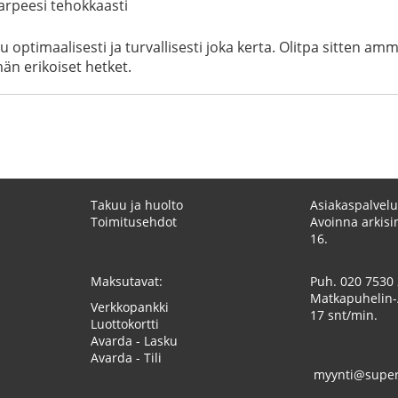
arpeesi tehokkaasti
 optimaalisesti ja turvallisesti joka kerta. Olitpa sitten amm
än erikoiset hetket.
Takuu ja huolto
Asiakaspalvelu
Toimitusehdot
Avoinna arkisin
16.
Maksutavat:
Puh.
020 7530
Matkapuhelin-
Verkkopankki
17 snt/min.
Luottokortti
Avarda - Lasku
Avarda - Tili
myynti@superk