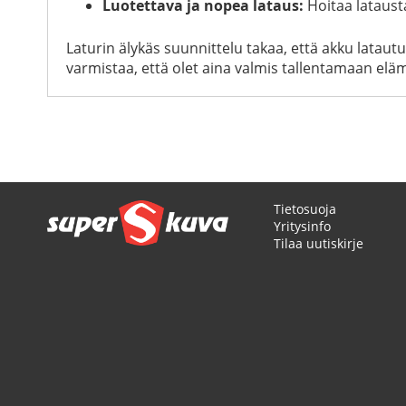
Luotettava ja nopea lataus:
Hoitaa lataust
Laturin älykäs suunnittelu takaa, että akku latautuu
varmistaa, että olet aina valmis tallentamaan eläm
Tietosuoja
Yritysinfo
Tilaa uutiskirje