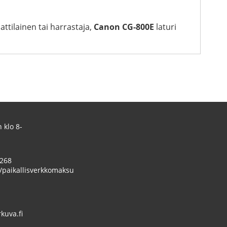
attilainen tai harrastaja,
Canon CG-800E
laturi
 klo 8-
 268
/paikallisverkkomaksu
uva.fi