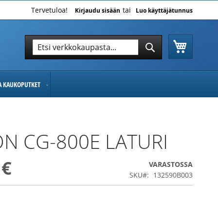
Tervetuloa!
Kirjaudu sisään
Luo käyttäjätunnus
Ostoskor
Hae
Hae
JA KAUKOPUTKET
N CG-800E LATURI
 €
VARASTOSSA
SKU
132590B003