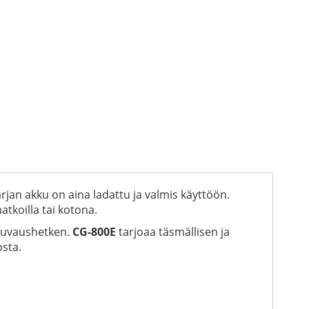
rjan akku on aina ladattu ja valmis käyttöön.
tkoilla tai kotona.
 kuvaushetken.
CG-800E
tarjoaa täsmällisen ja
osta.