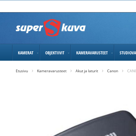
Skip
to
Content
KAMERAT
OBJEKTIIVIT
KAMERAVARUSTEET
STUDIOVA
Etusivu
Kameravarusteet
Akut ja laturit
Canon
CANO
Skip
to
the
end
of
the
images
gallery