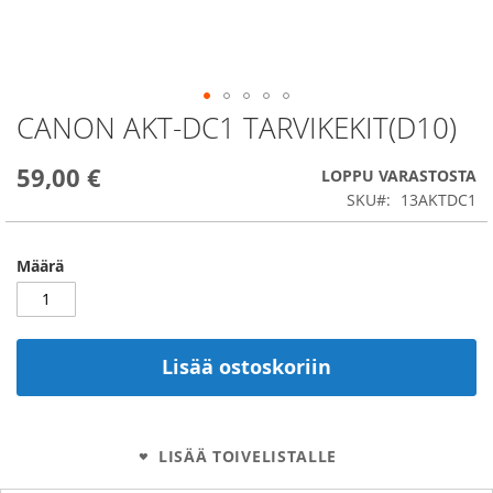
CANON AKT-DC1 TARVIKEKIT(D10)
Skip
to
the
59,00 €
LOPPU VARASTOSTA
beginning
SKU
13AKTDC1
of
the
images
Määrä
gallery
Lisää ostoskoriin
LISÄÄ TOIVELISTALLE