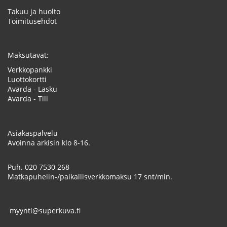
Takuu ja huolto
Toimitusehdot
Maksutavat:
Verkkopankki
Luottokortti
Avarda - Lasku
Avarda - Tili
Asiakaspalvelu
Avoinna arkisin klo 8-16.
Puh.
020 7530 268
Matkapuhelin-/paikallisverkkomaksu 17 snt/min.
myynti@superkuva.fi