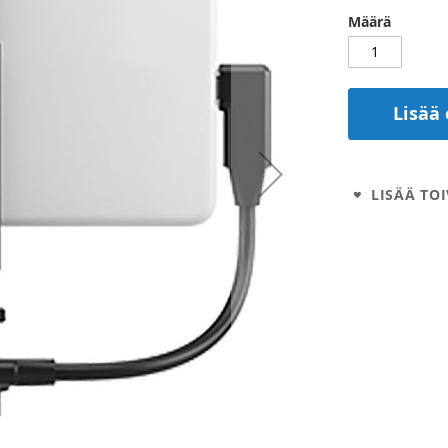
Määrä
Lisää 
LISÄÄ TOI