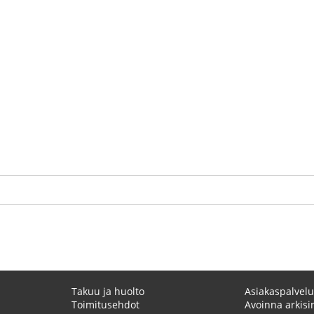
Takuu ja huolto
Asiakaspalvelu
Toimitusehdot
Avoinna arkisin