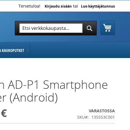
Tervetuloa!
Kirjaudu sisään
Luo käyttäjätunnus
Ostoskor
Hae
Hae
JA KAUKOPUTKET
n AD-P1 Smartphone
r (Android)
 €
VARASTOSSA
SKU
135553C001