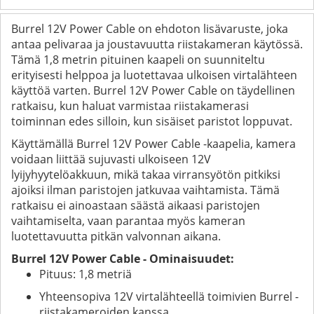
Burrel 12V Power Cable on ehdoton lisävaruste, joka
antaa pelivaraa ja joustavuutta riistakameran käytössä.
Tämä 1,8 metrin pituinen kaapeli on suunniteltu
erityisesti helppoa ja luotettavaa ulkoisen virtalähteen
käyttöä varten. Burrel 12V Power Cable on täydellinen
ratkaisu, kun haluat varmistaa riistakamerasi
toiminnan edes silloin, kun sisäiset paristot loppuvat.
Käyttämällä Burrel 12V Power Cable -kaapelia, kamera
voidaan liittää sujuvasti ulkoiseen 12V
lyijyhyytelöakkuun, mikä takaa virransyötön pitkiksi
ajoiksi ilman paristojen jatkuvaa vaihtamista. Tämä
ratkaisu ei ainoastaan säästä aikaasi paristojen
vaihtamiselta, vaan parantaa myös kameran
luotettavuutta pitkän valvonnan aikana.
Burrel 12V Power Cable - Ominaisuudet:
Pituus: 1,8 metriä
Yhteensopiva 12V virtalähteellä toimivien Burrel -
riistakameroiden kanssa