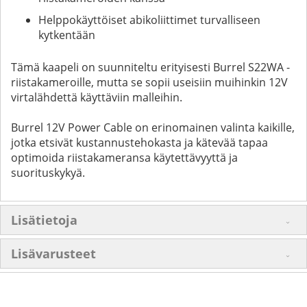
Helppokäyttöiset abikoliittimet turvalliseen
kytkentään
Tämä kaapeli on suunniteltu erityisesti Burrel S22WA -
riistakameroille, mutta se sopii useisiin muihinkin 12V
virtalähdettä käyttäviin malleihin.
Burrel 12V Power Cable on erinomainen valinta kaikille,
jotka etsivät kustannustehokasta ja kätevää tapaa
optimoida riistakameransa käytettävyyttä ja
suorituskykyä.
Lisätietoja
Lisävarusteet