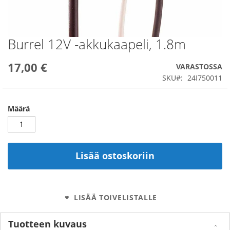
Burrel 12V -akkukaapeli, 1.8m
Skip
to
the
17,00 €
VARASTOSSA
beginning
SKU
24I750011
of
the
images
Määrä
gallery
Lisää ostoskoriin
LISÄÄ TOIVELISTALLE
Tuotteen kuvaus