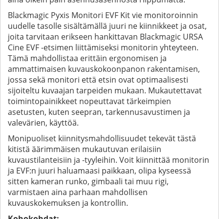
Blackmagic Pyxis Monitori EVF Kit vie monitoroinnin
uudelle tasolle sisältämällä juuri ne kiinnikkeet ja osat,
joita tarvitaan erikseen hankittavan Blackmagic URSA
Cine EVF -etsimen liittämiseksi monitorin yhteyteen.
Tämä mahdollistaa erittäin ergonomisen ja
ammattimaisen kuvauskokoonpanon rakentamisen,
jossa sekä monitori että etsin ovat optimaalisesti
sijoiteltu kuvaajan tarpeiden mukaan. Mukautettavat
toimintopainikkeet nopeuttavat tärkeimpien
asetusten, kuten seepran, tarkennusavustimen ja
valevärien, käyttöä.
Monipuoliset kiinnitysmahdollisuudet tekevät tästä
kitistä äärimmäisen mukautuvan erilaisiin
kuvaustilanteisiin ja -tyyleihin. Voit kiinnittää monitorin
ja EVF:n juuri haluamaasi paikkaan, olipa kyseessä
sitten kameran runko, gimbaali tai muu rigi,
varmistaen aina parhaan mahdollisen
kuvauskokemuksen ja kontrollin.
Kohokohdat: