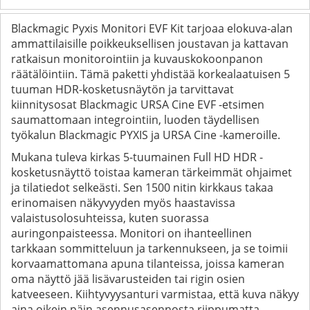
Blackmagic Pyxis Monitori EVF Kit tarjoaa elokuva-alan
ammattilaisille poikkeuksellisen joustavan ja kattavan
ratkaisun monitorointiin ja kuvauskokoonpanon
räätälöintiin. Tämä paketti yhdistää korkealaatuisen 5
tuuman HDR-kosketusnäytön ja tarvittavat
kiinnitysosat Blackmagic URSA Cine EVF -etsimen
saumattomaan integrointiin, luoden täydellisen
työkalun Blackmagic PYXIS ja URSA Cine -kameroille.
Mukana tuleva kirkas 5-tuumainen Full HD HDR -
kosketusnäyttö toistaa kameran tärkeimmät ohjaimet
ja tilatiedot selkeästi. Sen 1500 nitin kirkkaus takaa
erinomaisen näkyvyyden myös haastavissa
valaistusolosuhteissa, kuten suorassa
auringonpaisteessa. Monitori on ihanteellinen
tarkkaan sommitteluun ja tarkennukseen, ja se toimii
korvaamattomana apuna tilanteissa, joissa kameran
oma näyttö jää lisävarusteiden tai rigin osien
katveeseen. Kiihtyvyysanturi varmistaa, että kuva näkyy
aina oikein päin asennusasennosta riippumatta.