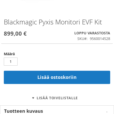
Blackmagic Pyxis Monitori EVF Kit
Skip
to
the
899,00 €
LOPPU VARASTOSTA
beginning
SKU
9560014528
of
the
images
Määrä
gallery
Lisää ostoskoriin
LISÄÄ TOIVELISTALLE
Tuotteen kuvaus