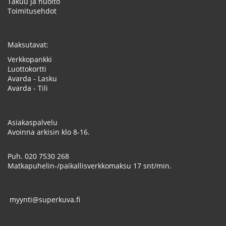
Takuu ja huolto
Toimitusehdot
Maksutavat:
Verkkopankki
Luottokortti
Avarda - Lasku
Avarda - Tili
Asiakaspalvelu
Avoinna arkisin klo 8-16.
Puh.
020 7530 268
Matkapuhelin-/paikallisverkkomaksu 17 snt/min.
myynti@superkuva.fi