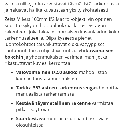
valinta niille, jotka arvostavat täsmällistä tarkennusta
ja haluavat hallita kuvaustaan yksityiskohtaisesti.
Zeiss Milvus 100mm f/2 Macro -objektiivin optinen
suorituskyky on huippuluokkaa, kiitos Distagon-
rakenteen, joka takaa erinomaisen kuvanlaadun koko
tarkennusalueella. Olipa kyseessä pienet
luontokohteet tai vaikuttavat elokuvatyyppiset
tuotannot, tämä objektiivi tuottaa
elokuvamaisen
bokehin
ja yhdenmukaisen värimaailman, jotka
rikastuttavat kuviesi kerrontaa.
Valovoimainen f/2.0 aukko
mahdollistaa
kauniin taustasumennuksen
Tarkka 352 asteen tarkennusrengas
helpottaa
manuaalista tarkentamista
Kestävä täysmetallinen rakenne
varmistaa
pitkän käyttöiän
Säänkestävä
muotoilu suojaa objektiivia eri
olosuhteissa