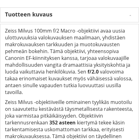
Tuotteen kuvaus
Zeiss Milvus 100mm f/2 Macro -objektiivi avaa uusia
ulottuvuuksia valokuvauksen maailmaan, yhdistäen
makrokuvauksen tarkkuuden ja muotokuvausten
pehmeän bokehin. Tämä objektiivi, yhteensopiva
Canonin EF-kiinnityksen kanssa, tarjoaa valokuvaajille
mahdollisuuden vangita dramaattisia yksityiskohtia ja
luoda vaikuttavia henkilökuvia. Sen
f/2.0
valovoima
takaa erinomaiset kuvaukset myös vähäisessä valossa,
antaen sinulle vapauden tutkia luovuuttasi uusilla
tavoilla.
Zeiss Milvus -objektiiveille ominainen tyylikäs muotoilu
on saavutettu kestävästä täysmetallisesta rakenteesta,
joka varmistaa pitkäikäisyyden. Objektiivin
tarkennusrenkaan
352 asteen
kiertymä tekee käsin
tarkentamisesta uskomattoman tarkkaa, erityisesti
makrokuvauksessa. Tämä objektiivi on täydellinen