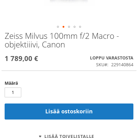
Zeiss Milvus 100mm f/2 Macro -
Skip
to
objektiiivi, Canon
the
beginning
1 789,00 €
of
LOPPU VARASTOSTA
the
SKU
229140864
images
gallery
Määrä
Lisää ostoskoriin
LISÄÄ TOIVELISTALLE